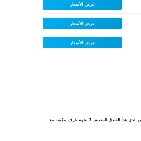
عرض الأسعار
عرض الأسعار
عرض الأسعار
يقع مكان إقامة "Hotel New Mamta by SSH 350 Metres from Nakki Lake" في مونت ابو، ويتميز بصالة مشتركة وتراس. لدى هذا الفندق المصنف 3 نجوم غرف مكيفة مع