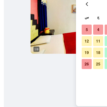
ج
س
5
4
12
11
1/9
آخر
19
18
26
25