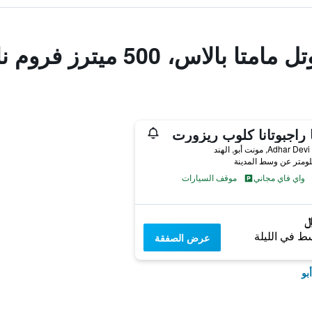
س، 500 ميترز فروم ناكي ليك
 راجبوتانا كلوب ريزورت
Adha, مونت أبو, الهند
واي فاي مجاني
موقف السيارات
ط في الليلة
عرض الصفقة
بو