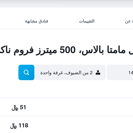
 عن
التقييمات
فنادق مشابهة
500 ميترز فروم ناكي ليك
2 من الضيوف، غرفة واحدة
51 ﷼
118 ﷼