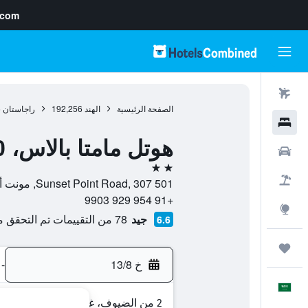
.com
رحلات طيران
الصفحة الرئيسية
الهند
192,256
راجاستان
5
فنادق
هوتل مامتا بالاس، 500 ميترز فروم ناكي ليك
سيارات
2 نجمتين
حزم العروض
Sunset Point Road, 307 501, مونت أبو, راجاستان, الهند
+91 954 929 9903
استكشاف
جيد
78 من التقييمات تم التحقق منها
6.6
رحلات
خ 13/8
-
العَرَبِيَّة
2 من الضيوف، غرفة واحدة