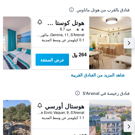
فنادق بالقرب من هوتل ماناوس
هوتل كوستا ميديتيرانيو - لبالغس أنلي +16
2 نجمتين
جيد 6.7
Gerona, 11, S'Arenal, مالوركا, أسبانيا
0.1 كيلومتر عن وسط المدينة
264 ﷼
عرض الصفقة
شاهد المزيد من الفنادق القريبة
فنادق رخيصة في S'Arenal
هوستال أورسي
Calle Enric Vaquer, 9, S'Arenal, مالوركا, أسبانيا
1.1 كيلومتر عن وسط المدينة