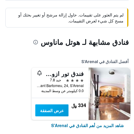
لم يتم العثور على تقييمات. حاول إزالة مرشح أو تغيير بحثك أو
مسح كل شيء لعرض التقييمات.
فنادق مشابهة لـ هوتل ماناوس
أفضل الفنادق في S'Arenal
فندق تور ازول آند سبا - للأشخاص البالغين فقط
4 نجوم
جيد 7.8
Carrer Sant Bartomeu, 24, S'Arenal, مالوركا, أسبانيا
0.0 كيلومتر عن وسط المدينة
334 ﷼
عرض الصفقة
شاهد المزيد من أهم الفنادق في S'Arenal