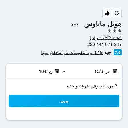
هوتل ماناوس
فندق
3 نجوم
S'Arenal، أسبانيا
+34 971 441 222
جيد
519 من التقييمات تم التحقق منها
7.9
س 15/8
-
ح 16/8
2 من الضيوف، غرفة واحدة
بحث