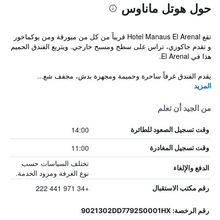
حول هوتل ماناوس
تقع Hotel Manaus El Arenal قريباً من كل من ميورقة ومن يوكماخور
و تقدم جاكوزي، تراس على سطح ومسبح خارجي. ويتربع الفندق الحميم
هذا في El Arenal.
يقدم الفندق غرفاً ساحرة وحميمة ومجهزة بدش، مجفف شع...
المزيد
من الجيد أن تعلم
14:00
وقت تسجيل الصعود للطائرة
11:00
وقت تسجيل المغادرة
تختلف السياسات حسب
الدفع والإلغاء
نوع الغرفة ومزود الخدمة.
+34 971 441 222
رقم مكتب الاستقبال
رقم الرخصة: 9021302DD7792S0001HX