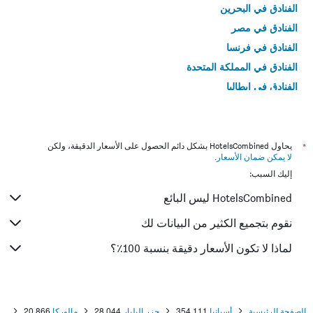
الفنادق في البحرين
الفنادق في مصر
الفنادق في فرنسا
الفنادق في المملكة المتحدة
الفنادق في إيطاليا
الفنادق في تايلاند
*
يحاول HotelsCombined بشكل دائم الحصول على الأسعار الدقيقة، ولكن
لا يمكن ضمان الأسعار
.
إليك السبب:
HotelsCombined ليس البائع
نقوم بتجميع الكثير من البيانات لك
لماذا لا تكون الأسعار دقيقة بنسبة 100٪؟
الصفحة الرئيسية
أسبانيا
354,111
جزر البليار
28,044
مالوركا
20,866