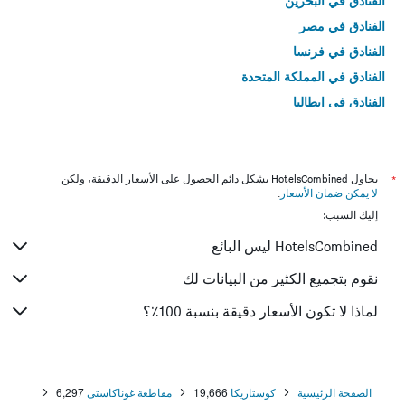
الفنادق في البحرين
الفنادق في مصر
الفنادق في فرنسا
الفنادق في المملكة المتحدة
الفنادق في إيطاليا
الفنادق في تايلاند
*
يحاول HotelsCombined بشكل دائم الحصول على الأسعار الدقيقة، ولكن
لا يمكن ضمان الأسعار
.
إليك السبب:
HotelsCombined ليس البائع
نقوم بتجميع الكثير من البيانات لك
لماذا لا تكون الأسعار دقيقة بنسبة 100٪؟
الصفحة الرئيسية
كوستاريكا
19,666
مقاطعة غوناكاستى
6,297