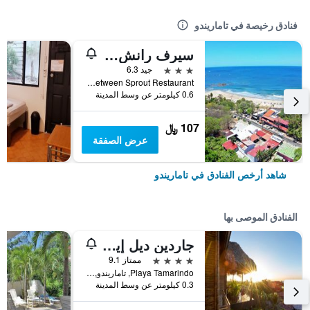
فنادق رخيصة في تاماريندو
سيرف رانش تاماريندو
3 نجوم
جيد 6.3
Main Strip, Between Sprout Restaurant, تاماريندو, كوستاريكا
0.6 كيلومتر عن وسط المدينة
107 ﷼
عرض الصفقة
شاهد أرخص الفنادق في تاماريندو
الفنادق الموصى بها
جاردين ديل إيدن بوتيك هوتل - الكبار فقط
4 نجوم
ممتاز 9.1
Playa Tamarindo, تاماريندو, كوستاريكا
0.3 كيلومتر عن وسط المدينة