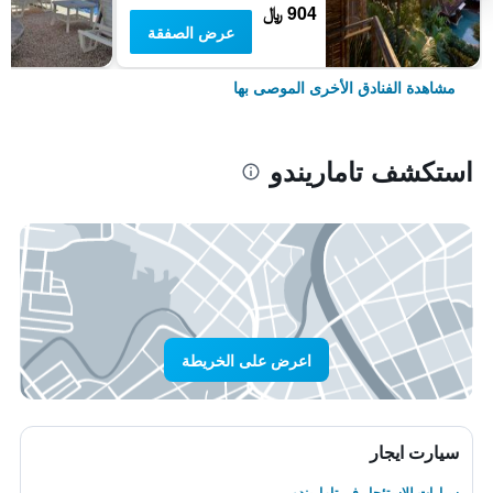
904 ﷼
عرض الصفقة
مشاهدة الفنادق الأخرى الموصى بها
استكشف تاماريندو
اعرض على الخريطة
سيارت ايجار
سيارات للاستئجار في تاماريندو