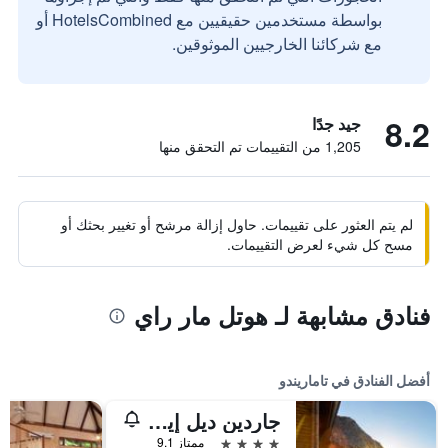
بواسطة مستخدمين حقيقيين مع HotelsCombined أو
مع شركائنا الخارجيين الموثوقين.
8.2
جيد جدًا
1,205 من التقييمات تم التحقق منها
لم يتم العثور على تقييمات. حاول إزالة مرشح أو تغيير بحثك أو
مسح كل شيء لعرض التقييمات.
فنادق مشابهة لـ هوتل مار راي
أفضل الفنادق في تاماريندو
جاردين ديل إيدن بوتيك هوتل - الكبار فقط
4 نجوم
ممتاز 9.1