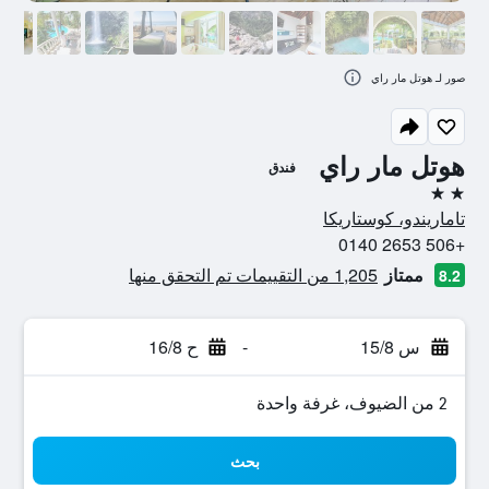
صور لـ هوتل مار راي
هوتل مار راي
فندق
2 نجمتين
تاماريندو، كوستاريكا
+506 2653 0140
ممتاز
1,205 من التقييمات تم التحقق منها
8.2
س 15/8
-
ح 16/8
2 من الضيوف، غرفة واحدة
بحث