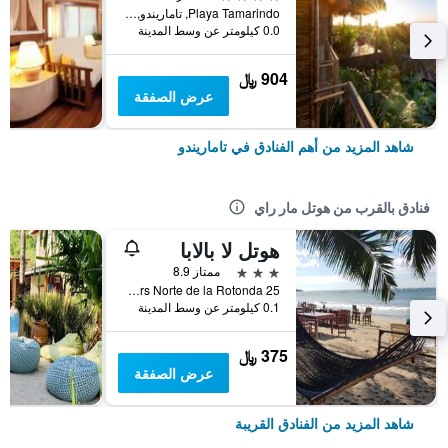
Playa Tamarindo, تاماريندو, كوستاريكا
0.0 كيلومتر عن وسط المدينة
904 ﷼
عرض الصفقة
شاهد المزيد من أهم الفنادق في تاماريندو
فنادق بالقرب من هوتل مار راي
هوتل لا بالابا
3 نجوم
ممتاز 8.9
25 Meters Norte de la Rotonda, تاماريندو, كوستاريكا
0.1 كيلومتر عن وسط المدينة
375 ﷼
عرض الصفقة
شاهد المزيد من الفنادق القريبة