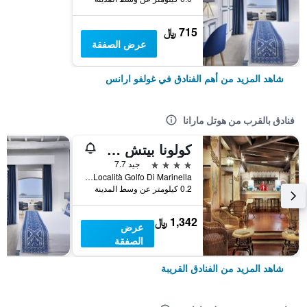
715 ﷼
عرض الصفقة
شاهد المزيد من أهم الفنادق في غولفو ارانس
فنادق بالقرب من هوتل مارانا
كولونا بيتش هوتل مارينيلا
4 نجوم
جيد 7.7
Località Golfo Di Marinella, غولفو ارانس, سردينيا, إيطاليا
0.2 كيلومتر عن وسط المدينة
1,342 ﷼
عرض
الصفقة
شاهد المزيد من الفنادق القريبة