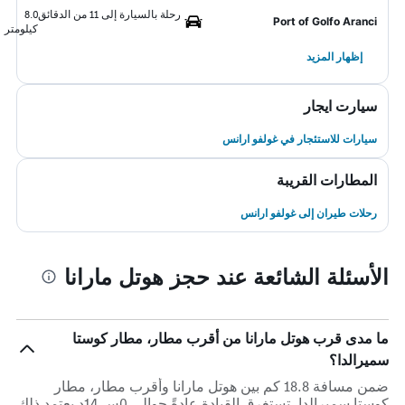
رحلة بالسيارة إلى 11 من الدقائق
8.0
Port of Golfo Aranci
كيلومتر
إظهار المزيد
سيارت ايجار
سيارات للاستئجار في غولفو ارانس
المطارات القريبة
رحلات طيران إلى غولفو ارانس
الأسئلة الشائعة عند حجز هوتل مارانا
ما مدى قرب هوتل مارانا من أقرب مطار، مطار كوستا
سميرالدا؟
ضمن مسافة 18.8 كم بين هوتل مارانا وأقرب مطار، مطار
كوستا سميرالدا، تستغرق القيادة عادةً حوالي 0س 14د يعتمد ذلك