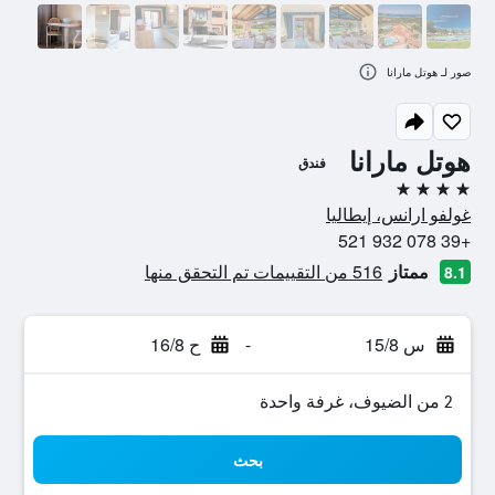
صور لـ هوتل مارانا
هوتل مارانا
فندق
4 نجوم
غولفو ارانس، إيطاليا
+39 078 932 521
ممتاز
516 من التقييمات تم التحقق منها
8.1
س 15/8
-
ح 16/8
2 من الضيوف، غرفة واحدة
بحث