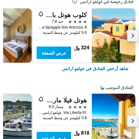
فنادق رخيصة في غولفو ارانس
كلوب هوتل بايا أرانزوس
4 نجوم
جيد 7.8
Via Spiaggia Sos Aranzos, 8, غولفو ارانس, سردينيا, إيطاليا
5.0 كيلومتر عن وسط المدينة
324 ﷼
عرض الصفقة
شاهد أرخص الفنادق في غولفو ارانس
الفنادق الموصى بها
هوتل فيلا مارجريتا
4 نجوم
ممتاز 9.3
Via Liberta 91, غولفو ارانس, سردينيا, إيطاليا
0.8 كيلومتر عن وسط المدينة
818 ﷼
عرض الصفقة