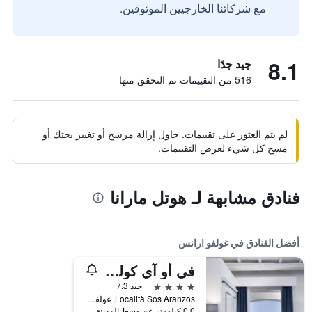
مع شركائنا الخارجيين الموثوقين.
8.1
جيد جدًا
516 من التقييمات تم التحقق منها
لم يتم العثور على تقييمات. حاول إزالة مرشح أو تغيير بحثك أو
مسح كل شيء لعرض التقييمات.
فنادق مشابهة لـ هوتل مارانا
أفضل الفنادق في غولفو ارانس
في أو آي كولونا فيليدج
4 نجوم
جيد 7.3
Località Sos Aranzos, غولفو ارانس, سردينيا, إيطاليا
0.0 كيلومتر عن وسط المدينة