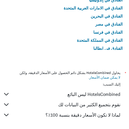
الفنادق في الامارات العربية المتحدة
الفنادق في البحرين
الفنادق في مصر
الفنادق في فرنسا
الفنادق في المملكة المتحدة
الفنادق في إيطاليا
الفنادق في تايلاند
*
يحاول HotelsCombined بشكل دائم الحصول على الأسعار الدقيقة، ولكن
لا يمكن ضمان الأسعار
.
إليك السبب:
HotelsCombined ليس البائع
نقوم بتجميع الكثير من البيانات لك
لماذا لا تكون الأسعار دقيقة بنسبة 100٪؟