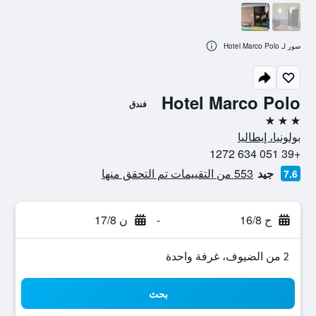
صور لـ Hotel Marco Polo
Hotel Marco Polo
فندق
3 نجوم
بولونيا، إيطاليا
+39 051 634 1272
جيد
553 من التقييمات تم التحقق منها
7.6
ح 16/8
-
ن 17/8
2 من الضيوف، غرفة واحدة
بحث