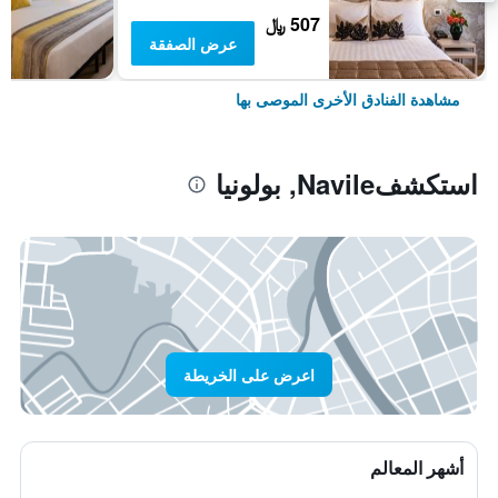
507 ﷼
عرض الصفقة
مشاهدة الفنادق الأخرى الموصى بها
استكشفNavile, بولونيا
اعرض على الخريطة
أشهر المعالم