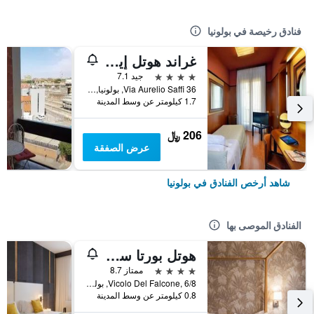
فنادق رخيصة في بولونيا
غراند هوتل إيليت
4 نجوم
جيد 7.1
Via Aurelio Saffi 36, بولونيا, مقاطعة بولونيا, إيطاليا
1.7 كيلومتر عن وسط المدينة
206 ﷼
عرض الصفقة
شاهد أرخص الفنادق في بولونيا
الفنادق الموصى بها
هوتل بورتا سان مامولو
4 نجوم
ممتاز 8.7
Vicolo Del Falcone, 6/8, بولونيا, مقاطعة بولونيا, إيطاليا
0.8 كيلومتر عن وسط المدينة