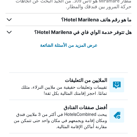
مطار Miramare هو 0س 09د. من الجيد البحث عن اتجاهات
حركة المرور بين فندقك والمطار.
ما هو رقم هاتف Hotel Marilena؟
هل تتوفر خدمة الواي فاي في Hotel Marilena؟
عرض المزيد من الأسئلة الشائعة
الملايين من التعليقات
تقييمات وتعليقات حقيقية من ملايين النزلاء، مثلك
تمامًا. احجز إقامتك المثالية بكل ثقة!
أفضل صفقات الفنادق
يبحث HotelsCombined في أكثر من 3 ملايين فندق
ومكان إقامة ويجمعهم في مكان واحد حتى تتمكن من
مقارنة أماكن الإقامة المثالية.