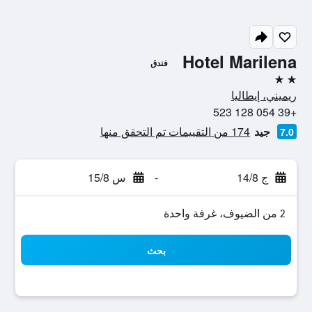
Hotel Marilena
فندق
2 نجمتين
ريميني، إيطاليا
+39 054 128 523
جيد
174 من التقييمات تم التحقق منها
7.0
ج 14/8
-
س 15/8
2 من الضيوف، غرفة واحدة
بحث