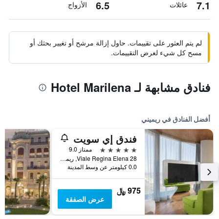
6.5
7.1
عائلات
الأزواج
لم يتم العثور على تقييمات. حاول إزالة مرشح أو تغيير بحثك أو
مسح كل شيء لعرض التقييمات.
فنادق مشابهة لـ Hotel Marilena
أفضل الفنادق في ريميني
فندق إي سويت
5 نجوم
ممتاز 9.0
Viale Regina Elena 28, ريميني, مقاطعة ريميني, إيطاليا
0.0 كيلومتر عن وسط المدينة
975 ﷼
عرض الصفقة