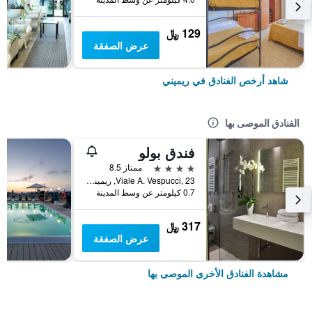
129 ﷼
عرض الصفقة
شاهد أرخص الفنادق في ريميني
الفنادق الموصى بها
فندق بولو
4 نجوم
ممتاز 8.5
Viale A. Vespucci, 23, ريميني, مقاطعة ريميني, إيطاليا
0.7 كيلومتر عن وسط المدينة
317 ﷼
عرض الصفقة
مشاهدة الفنادق الأخرى الموصى بها