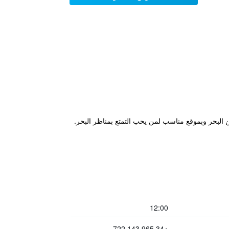
 البحر وبموقع مناسب لمن يحب التمتع بمناظر البحر.
12:00
+34 965 143 722