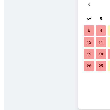
ج
س
5
4
12
11
19
18
26
25