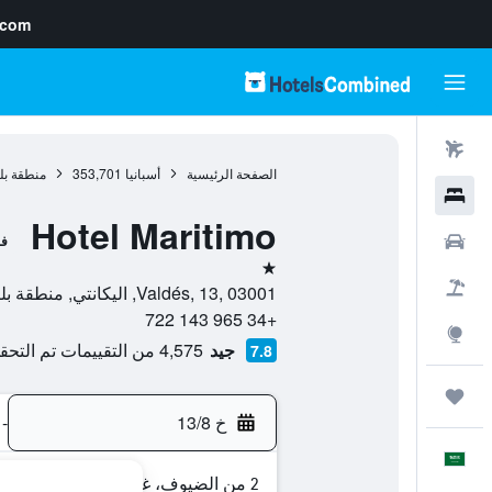
.com
رحلات طيران
الصفحة الرئيسية
أسبانيا
353,701
منطقة بل
فنادق
Hotel Maritimo
سيارات
فن
نجمة واحدة
حزم العروض
Valdés, 13, 03001, اليكانتي, منطقة بلنسية, أسبانيا
+34 965 143 722
استكشاف
جيد
4,575 من التقييمات تم التحقق منها
7.8
رحلات
خ 13/8
-
العَرَبِيَّة
2 من الضيوف، غرفة واحدة