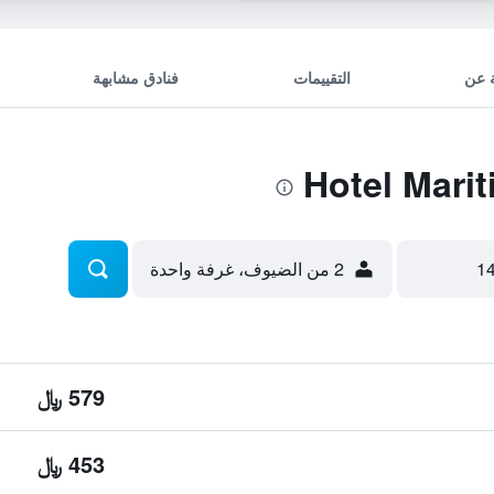
 عن
التقييمات
فنادق مشابهة
2 من الضيوف، غرفة واحدة
579 ﷼
453 ﷼