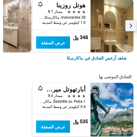
هوتل روزينا
4 نجوم
ممتاز 8.7
Vukovarska 38, ماكارسكا, كرواتيا
1.0 كيلومتر عن وسط المدينة
348 ﷼
عرض الصفقة
شاهد أرخص الفنادق في ماكارسكا
الفنادق الموصى بها
أبارتهوتل ميرامار
4 نجوم
ممتاز 9.0
Šetalište sv. Petra 1, ماكارسكا, كرواتيا
0.4 كيلومتر عن وسط المدينة
535 ﷼
عرض الصفقة