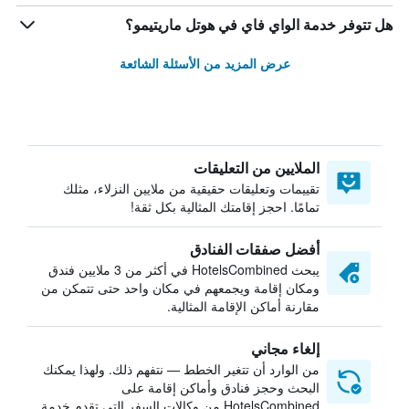
هل تتوفر خدمة الواي فاي في هوتل ماريتيمو؟
عرض المزيد من الأسئلة الشائعة
الملايين من التعليقات
تقييمات وتعليقات حقيقية من ملايين النزلاء، مثلك
تمامًا. احجز إقامتك المثالية بكل ثقة!
أفضل صفقات الفنادق
يبحث HotelsCombined في أكثر من 3 ملايين فندق
ومكان إقامة ويجمعهم في مكان واحد حتى تتمكن من
مقارنة أماكن الإقامة المثالية.
إلغاء مجاني
من الوارد أن تتغير الخطط — نتفهم ذلك. ولهذا يمكنك
البحث وحجز فنادق وأماكن إقامة على
HotelsCombined من وكالات السفر التي تقدم خدمة