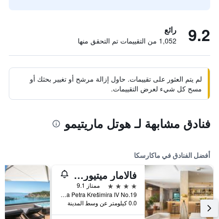
9.2
رائع
1,052 من التقييمات تم التحقق منها
لم يتم العثور على تقييمات. حاول إزالة مرشح أو تغيير بحثك أو
مسح كل شيء لعرض التقييمات.
فنادق مشابهة لـ هوتل ماريتيمو
أفضل الفنادق في ماكارسكا
فالامار ميتيور هوتل
4 نجوم
ممتاز 9.1
Kralja Petra Krešimira IV No.19, ماكارسكا, كرواتيا
0.0 كيلومتر عن وسط المدينة