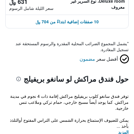
631 ﷼
Deluxe room، نوع السرير غير
معروف
سعر الليلة شامل الرسوم
10 صفقات إضافية ابتداءً من 704 ﷼
*
يشمل المجموع الضرائب المحلية المقدرة والرسوم المستحقة عند
تسجيل المغادرة.
أفضل سعر
مضمون
حول فندق مراكش لو سانغو بريفيلج
توفر فندق سانغو كلوب بريفيليج مراكش إقامة ذات 4 نجوم في مدينة
مراكش. كما يوجد أيضاً مسبح خارجي، حمام تركي وملاعب تنس
خارجية.
يمكن للضيوف الإستمتاع بحرارة الشمس على التراس المفتوح أوالتلذذ
بأخذ ...
المزيد