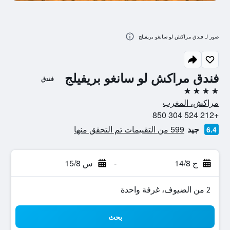
صور لـ فندق مراكش لو سانغو بريفيلج
فندق مراكش لو سانغو بريفيلج
فندق
4 نجوم
مراكش، المغرب
+212 524 304 850
جيد
599 من التقييمات تم التحقق منها
6.4
ج 14/8
-
س 15/8
2 من الضيوف، غرفة واحدة
بحث