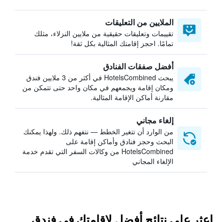
الملايين من التعليقات
تقييمات وتعليقات حقيقية من ملايين النزلاء، مثلك
تمامًا. احجز إقامتك المثالية بكل ثقة!
أفضل صفقات الفنادق
يبحث HotelsCombined في أكثر من 3 ملايين فندق
ومكان إقامة ويجمعهم في مكان واحد حتى تتمكن من
مقارنة أماكن الإقامة المثالية.
إلغاء مجاني
من الوارد أن تتغير الخطط — نتفهم ذلك. ولهذا يمكنك
البحث وحجز فنادق وأماكن إقامة على
HotelsCombined من وكالات السفر التي تقدم خدمة
الإلغاء المجاني
اعثر على نتائج أفضل لإقامتك في فندق