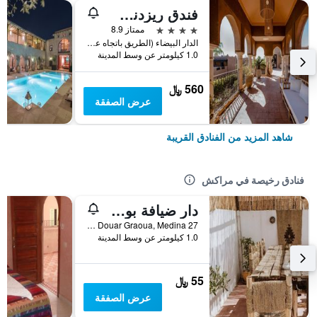
فندق ريزدنس دار لمياء مراكش
4 نجوم
ممتاز 8.9
الدار البيضاء (الطريق باتجاه علي) أول يسار 400م, مراكش, المغرب
1.0 كيلومتر عن وسط المدينة
560 ﷼
عرض الصفقة
شاهد المزيد من الفنادق القريبة
فنادق رخيصة في مراكش
دار ضيافة بوهو 27، مراكش
27 Derb Cherkaoui Douar Graoua, Medina, مراكش, المغرب
1.0 كيلومتر عن وسط المدينة
55 ﷼
عرض الصفقة