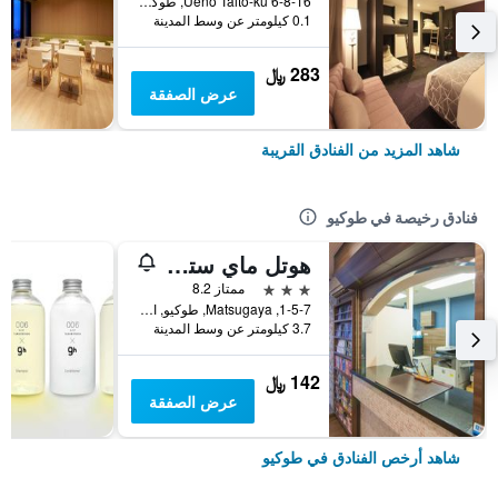
6-8-16 Ueno Taito-ku, طوكيو, اليابان
0.1 كيلومتر عن وسط المدينة
283 ﷼
عرض الصفقة
شاهد المزيد من الفنادق القريبة
فنادق رخيصة في طوكيو
هوتل ماي ستايز أوينو إناريتشو
3 نجوم
ممتاز 8.2
1-5-7, Matsugaya, طوكيو, اليابان
3.7 كيلومتر عن وسط المدينة
142 ﷼
عرض الصفقة
شاهد أرخص الفنادق في طوكيو