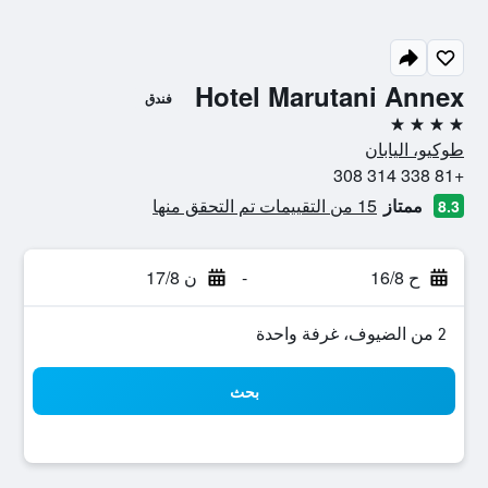
Hotel Marutani Annex
فندق
4 نجوم
طوكيو، اليابان
+81 338 314 308
ممتاز
15 من التقييمات تم التحقق منها
8.3
ح 16/8
-
ن 17/8
2 من الضيوف، غرفة واحدة
بحث