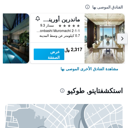
الفنادق الموصى بها
ماندرين أورينتال، طوكيو
5 نجوم
ممتاز 9.3
2-1-1 Nihonbashi Muromachi, طوكيو, اليابان
0.7 كيلومتر عن وسط المدينة
2,317 ﷼
عرض
الصفقة
مشاهدة الفنادق الأخرى الموصى بها
استكشفتايتو, طوكيو