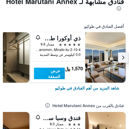
فنادق مشابهة لـ Hotel Marutani Annex
أفضل الفنادق في طوكيو
ذي أوكورا طوكيو
5 نجوم
ممتاز 9.6
2-10-4 Toranomon, Minato-ku, طوكيو, اليابان
0.0 كيلومتر عن وسط المدينة
1,570 ﷼
عرض
الصفقة
شاهد المزيد من أهم الفنادق في طوكيو
فنادق بالقرب من Hotel Marutani Annex
فندق وسبا سينتوريون إينو ستيشين
3 نجوم
ممتاز 8.0