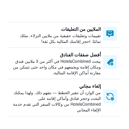
الملايين من التعليقات
تقييمات وتعليقات حقيقية من ملايين النزلاء، مثلك
تمامًا. احجز إقامتك المثالية بكل ثقة!
أفضل صفقات الفنادق
يبحث HotelsCombined في أكثر من 3 ملايين فندق
ومكان إقامة ويجمعهم في مكان واحد حتى تتمكن من
مقارنة أماكن الإقامة المثالية.
إلغاء مجاني
من الوارد أن تتغير الخطط — نتفهم ذلك. ولهذا يمكنك
البحث وحجز فنادق وأماكن إقامة على
HotelsCombined من وكالات السفر التي تقدم خدمة
الإلغاء المجاني