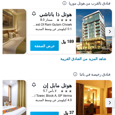
فنادق بالقرب من هوتل موريا
هوتل ذا باناشي
4 نجوم
ممتاز 8.0
West Of Ram Gulam Chowk, باتنا, الهند
0.1 كيلومتر عن وسط المدينة
189 ﷼
عرض الصفقة
شاهد المزيد من الفنادق القريبة
فنادق رخيصة في باتنا
هوتل مابل إن
3 نجوم
لا بأس 5.7
Capitol Tower, Block A, SP Verma, باتنا, الهند
4.0 كيلومتر عن وسط المدينة
37 ﷼