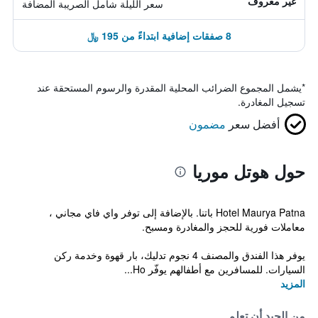
غير معروف
سعر الليلة شامل الصريبة المضافة
8 صفقات إضافية ابتداءً من 195 ﷼
*
يشمل المجموع الضرائب المحلية المقدرة والرسوم المستحقة عند
تسجيل المغادرة.
أفضل سعر
مضمون
حول هوتل موريا
Hotel Maurya Patna باتنا. بالإضافة إلى توفر واي فاي مجاني ،
معاملات فورية للحجز والمغادرة ومسبح.
يوفر هذا الفندق والمصنف 4 نجوم تدليك، بار قهوة وخدمة ركن
السيارات. للمسافرين مع أطفالهم يوفّر Ho...
المزيد
من الجيد أن تعلم