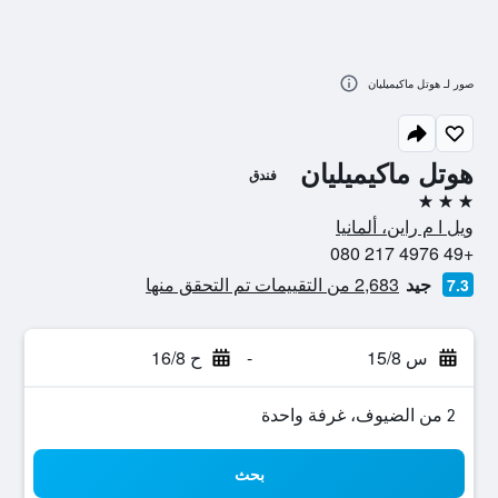
صور لـ هوتل ماكيميليان
هوتل ماكيميليان
فندق
3 نجوم
ويل ا م راين، ألمانيا
+49 4976 217 080
جيد
2,683 من التقييمات تم التحقق منها
7.3
س 15/8
-
ح 16/8
2 من الضيوف، غرفة واحدة
بحث