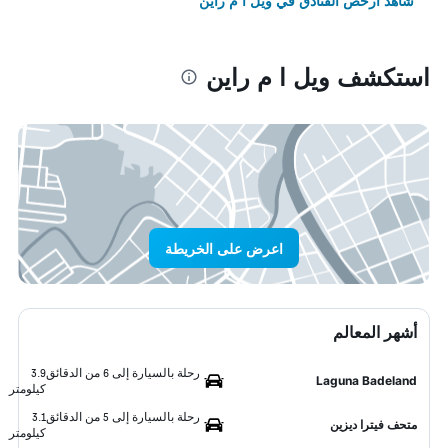
شاهد أرخص الفنادق في ويل ا م راين
استكشف ويل ا م راين
اعرض على الخريطة
أشهر المعالم
رحلة بالسيارة إلى 6 من الدقائق
3.9
Laguna Badeland
كيلومتر
رحلة بالسيارة إلى 5 من الدقائق
3.1
متحف فيترا ديزين
كيلومتر