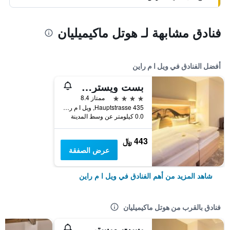
فنادق مشابهة لـ هوتل ماكيميليان
أفضل الفنادق في ويل ا م راين
بست ويسترن هوتل درايلايندربرويكي
4 نجوم
ممتاز 8.4
Hauptstrasse 435, ويل ا م راين, بادن - فورتمبيرغ, ألمانيا
0.0 كيلومتر عن وسط المدينة
443 ﷼
عرض الصفقة
شاهد المزيد من أهم الفنادق في ويل ا م راين
فنادق بالقرب من هوتل ماكيميليان
بست ويسترن هوتل درايلايندربرويكي