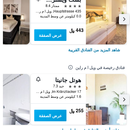
4 نجوم
ممتاز 8.4
Hauptstrasse 435, ويل ا م راين, بادن - فورتمبيرغ, ألمانيا
0.0 كيلومتر عن وسط المدينة
443 ﷼
عرض الصفقة
شاهد المزيد من الفنادق القريبة
فنادق رخيصة في ويل ا م راين
هوتل جانيتا
3 نجوم
جيد 7.3
Im Kränzliacker 17, ويل ا م راين, بادن - فورتمبيرغ, ألمانيا
1.6 كيلومتر عن وسط المدينة
255 ﷼
عرض الصفقة