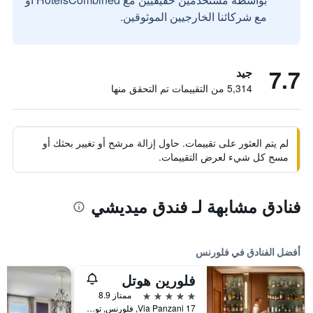
مع شركائنا الخارجيين الموثوقين.
7.7
جيد
5,314 من التقييمات تم التحقق منها
لم يتم العثور على تقييمات. حاول إزالة مرشح أو تغيير بحثك أو
مسح كل شيء لعرض التقييمات.
فنادق مشابهة لـ فندق ميديشي
أفضل الفنادق في فلورنس
فلورين هوتل
5 نجوم
ممتاز 8.9
17 Via Panzani, فلورنس, توسكانا, إيطاليا