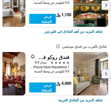
0.0 كيلومتر عن وسط المدينة
1,156 ﷼
عرض
الصفقة
شاهد المزيد من أهم الفنادق في فلورنس
فنادق بالقرب من فندق ميديشي
فندق روكو فورت سافوي
5 نجوم
ممتاز 9.4
Piazza Della Repubblica 7, فلورنس, توسكانا, إيطاليا
0.0 كيلومتر عن وسط المدينة
4,460 ﷼
عرض
الصفقة
شاهد المزيد من الفنادق القريبة