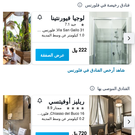
فنادق رخيصة في فلورنس
لوجيا فيورنتينا
نجمة واحدة
جيد 7.1
Via San Gallo 31, فلورنس, توسكانا, إيطاليا
1.0 كيلومتر عن وسط المدينة
222 ﷼
عرض الصفقة
شاهد أرخص الفنادق في فلورنس
الفنادق الموصى بها
ريليز أوفيتسي
4 نجوم
ممتاز 8.9
Chiasso del Buco 16, فلورنس, توسكانا, إيطاليا
0.2 كيلومتر عن وسط المدينة
720 ﷼