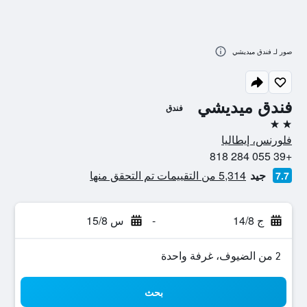
صور لـ فندق ميديشي
فندق ميديشي
فندق
2 نجمتين
فلورنس، إيطاليا
+39 055 284 818
جيد
5,314 من التقييمات تم التحقق منها
7.7
ج 14/8
-
س 15/8
2 من الضيوف، غرفة واحدة
بحث