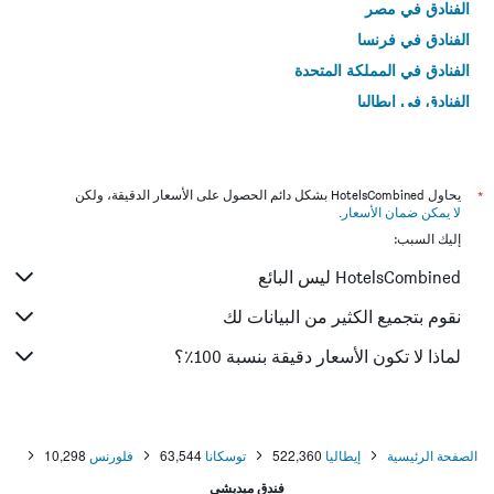
الفنادق في مصر
الفنادق في فرنسا
الفنادق في المملكة المتحدة
الفنادق في إيطاليا
الفنادق في تايلاند
*
يحاول HotelsCombined بشكل دائم الحصول على الأسعار الدقيقة، ولكن
لا يمكن ضمان الأسعار
.
إليك السبب:
HotelsCombined ليس البائع
نقوم بتجميع الكثير من البيانات لك
لماذا لا تكون الأسعار دقيقة بنسبة 100٪؟
الصفحة الرئيسية
إيطاليا
522,360
توسكانا
63,544
فلورنس
10,298
فندق ميديشي