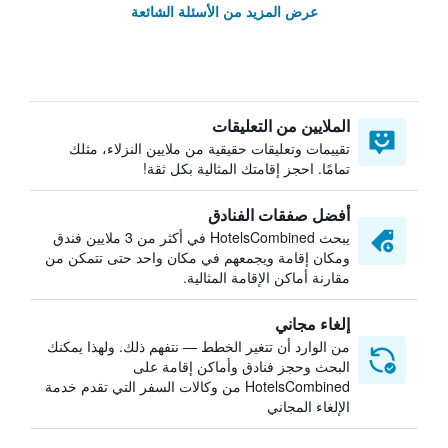
عرض المزيد من الأسئلة الشائعة
الملايين من التعليقات
تقييمات وتعليقات حقيقية من ملايين النزلاء، مثلك
تمامًا. احجز إقامتك المثالية بكل ثقة!
أفضل صفقات الفنادق
يبحث HotelsCombined في أكثر من 3 ملايين فندق
ومكان إقامة ويجمعهم في مكان واحد حتى تتمكن من
مقارنة أماكن الإقامة المثالية.
إلغاء مجاني
من الوارد أن تتغير الخطط — نتفهم ذلك. ولهذا يمكنك
البحث وحجز فنادق وأماكن إقامة على
HotelsCombined من وكالات السفر التي تقدم خدمة
الإلغاء المجاني