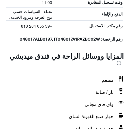
11:00
وقت تسجيل المغادرة
تختلف السياسات حسب
الدفع والإلغاء
نوع الغرفة ومزود الخدمة.
+39 055 284 818
رقم مكتب الاستقبال
رقم الرخصة: 048017ALB0197, IT048017A1PAZBC92W
المزايا ووسائل الراحة في فندق ميديشي
مطعم
بار / صالة
واي فاي مجاني
جهاز صنع القهوة/ الشاي
خدمة صف السيارات