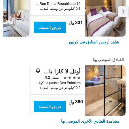
10 Rue De La République, كوليور, إقليم البرانيس الشرقية, فرنسا
0.1 كيلومتر عن وسط المدينة
331 ﷼
عرض الصفقة
شاهد أرخص الفنادق في كوليور
الفنادق الموصى بها
أوتل لا كازا بايرول
4 نجوم
ممتاز 9.2
Impasse Des Palmiers, كوليور, إقليم البرانيس الشرقية, فرنسا
0.2 كيلومتر عن وسط المدينة
880 ﷼
عرض الصفقة
مشاهدة الفنادق الأخرى الموصى بها