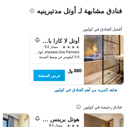
فنادق مشابهة لـ أوتل مدتيرينيه
أفضل الفنادق في كوليور
أوتل لا كازا بايرول
4 نجوم
ممتاز 9.2
Impasse Des Palmiers, كوليور, إقليم البرانيس الشرقية, فرنسا
0.0 كيلومتر عن وسط المدينة
880 ﷼
عرض الصفقة
شاهد المزيد من أهم الفنادق في كوليور
فنادق رخيصة في كوليور
هوتل برينس دو كاتالون
3 نجوم
ممتاز 8.4