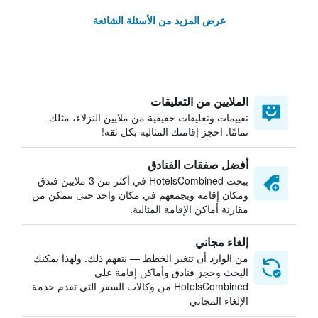
عرض المزيد من الأسئلة الشائعة
الملايين من التعليقات
تقييمات وتعليقات حقيقية من ملايين النزلاء، مثلك
تمامًا. احجز إقامتك المثالية بكل ثقة!
أفضل صفقات الفنادق
يبحث HotelsCombined في أكثر من 3 ملايين فندق
ومكان إقامة ويجمعهم في مكان واحد حتى تتمكن من
مقارنة أماكن الإقامة المثالية.
إلغاء مجاني
من الوارد أن تتغير الخطط — نتفهم ذلك. ولهذا يمكنك
البحث وحجز فنادق وأماكن إقامة على
HotelsCombined من وكالات السفر التي تقدم خدمة
الإلغاء المجاني