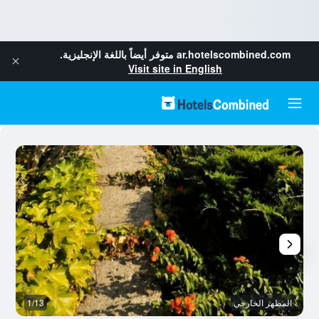
ar.hotelscombined.com
متوفر أيضاً باللغة الإنجليزية.
Visit site in English
المظهر الخارجي
1/13
غر