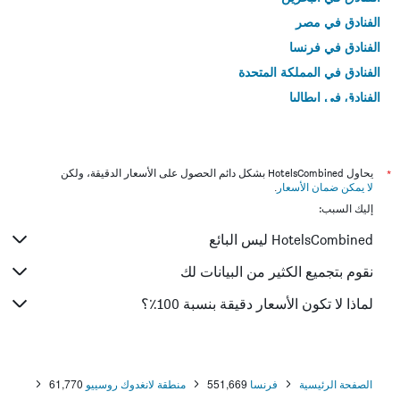
الفنادق في مصر
الفنادق في فرنسا
الفنادق في المملكة المتحدة
الفنادق في إيطاليا
الفنادق في تايلاند
*
يحاول HotelsCombined بشكل دائم الحصول على الأسعار الدقيقة، ولكن
لا يمكن ضمان الأسعار
.
إليك السبب:
HotelsCombined ليس البائع
نقوم بتجميع الكثير من البيانات لك
لماذا لا تكون الأسعار دقيقة بنسبة 100٪؟
الصفحة الرئيسية
فرنسا
551,669
منطقة لانغدوك روسييو
61,770