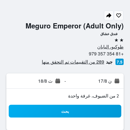
Meguro Emperor (Adult Only)
فندق عشاق
2 نجمتين
طوكيو، اليابان
+81 354 357 979
جيد
289 من التقييمات تم التحقق منها
7.5
ن 17/8
-
ث 18/8
2 من الضيوف، غرفة واحدة
بحث