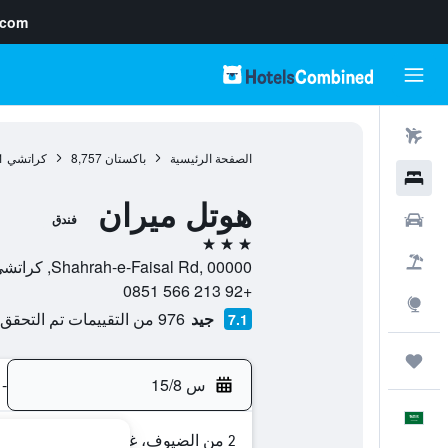
.com
رحلات طيران
الصفحة الرئيسية
باكستان
8,757
كراتشي
1
فنادق
هوتل ميران
سيارات
فندق
3 نجوم
حزم العروض
Shahrah-e-Faisal Rd, 00000, كراتشي, Sindh, باكستان
+92 213 566 0851
استكشاف
جيد
976 من التقييمات تم التحقق منها
7.1
رحلات
س 15/8
-
العَرَبِيَّة
2 من الضيوف، غرفة واحدة