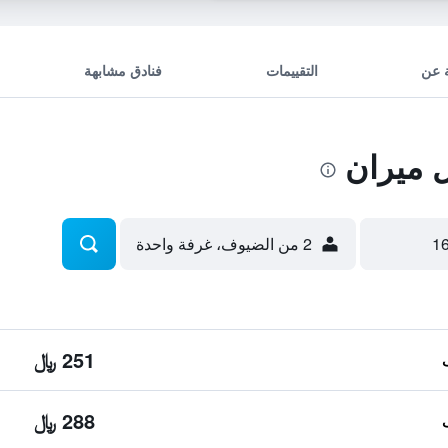
 عن
التقييمات
فنادق مشابهة
 ميران
2 من الضيوف، غرفة واحدة
251 ﷼
288 ﷼