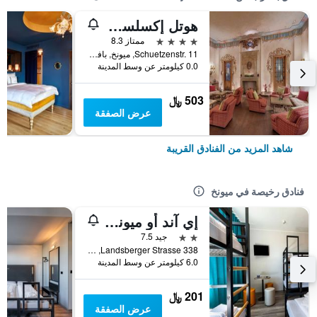
هوتل إكسلسيور مونتشين
4 نجوم
ممتاز 8.3
Schuetzenstr. 11, ميونخ, بافاريا, ألمانيا
0.0 كيلومتر عن وسط المدينة
503 ﷼
عرض الصفقة
شاهد المزيد من الفنادق القريبة
فنادق رخيصة في ميونخ
إي آند أو ميونيخ لايم
2 نجمتين
جيد 7.5
Landsberger Strasse 338, ميونخ, بافاريا, ألمانيا
6.0 كيلومتر عن وسط المدينة
201 ﷼
عرض الصفقة