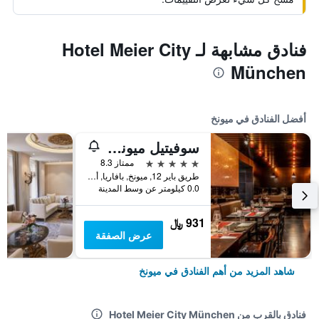
فنادق مشابهة لـ Hotel Meier City
München
أفضل الفنادق في ميونخ
سوفيتيل ميونيخ بايربوست
5 نجوم
ممتاز 8.3
طريق باير 12, ميونخ, بافاريا, ألمانيا
0.0 كيلومتر عن وسط المدينة
931 ﷼
عرض الصفقة
شاهد المزيد من أهم الفنادق في ميونخ
فنادق بالقرب من Hotel Meier City München