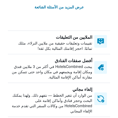
عرض المزيد من الأسئلة الشائعة
الملايين من التعليقات
تقييمات وتعليقات حقيقية من ملايين النزلاء، مثلك
تمامًا. احجز إقامتك المثالية بكل ثقة!
أفضل صفقات الفنادق
يبحث HotelsCombined في أكثر من 3 ملايين فندق
ومكان إقامة ويجمعهم في مكان واحد حتى تتمكن من
مقارنة أماكن الإقامة المثالية.
إلغاء مجاني
من الوارد أن تتغير الخطط — نتفهم ذلك. ولهذا يمكنك
البحث وحجز فنادق وأماكن إقامة على
HotelsCombined من وكالات السفر التي تقدم خدمة
الإلغاء المجاني