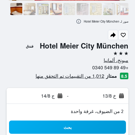
صور لـ Hotel Meier City München
Hotel Meier City München
فندق
3 نجوم
ميونخ، ألمانيا
+49 89 549 0340
ممتاز
1,012 من التقييمات تم التحقق منها
8.5
خ 13/8
-
ج 14/8
2 من الضيوف، غرفة واحدة
بحث