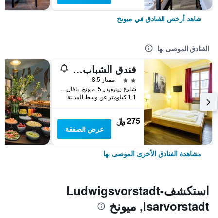
شاهد أرخص الفنادق في ميونخ
الفنادق الموصى بها
فندق الشباب يورو ميونيخ
2 نجمتين
ممتاز 8.5
شارع زينيفيدر 5, ميونخ, بافاريا, ألمانيا
1.1 كيلومتر عن وسط المدينة
275 ﷼
عرض الصفقة
مشاهدة الفنادق الأخرى الموصى بها
استكشفLudwigsvorstadt-
Isarvorstadt, ميونخ