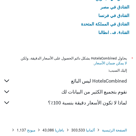
الفنادق في مصر
الفنادق في فرنسا
الفنادق في المملكة المتحدة
الفنادق في إيطاليا
الفنادق في تايلاند
*
يحاول HotelsCombined بشكل دائم الحصول على الأسعار الدقيقة، ولكن
لا يمكن ضمان الأسعار
.
إليك السبب:
HotelsCombined ليس البائع
نقوم بتجميع الكثير من البيانات لك
لماذا لا تكون الأسعار دقيقة بنسبة 100٪؟
الصفحة الرئيسية
ألمانيا
303,533
بافاريا
43,086
ميونخ
1,137