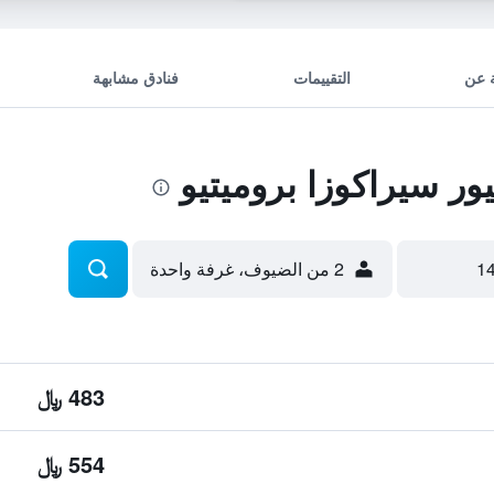
 عن
التقييمات
فنادق مشابهة
 سيراكوزا بروميتيو
2 من الضيوف، غرفة واحدة
483 ﷼
554 ﷼