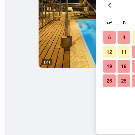
ج
س
5
4
12
11
1/41
حوض السباحة
19
18
26
25