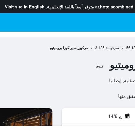
ar.hotelscombined
متوفر أيضاً باللغة الإنجليزية.
Visit site in English
56,1
سرقوسة
3,125
مركيور سيراكوزا بروميتيو
وميتيو
فندق
ج 14/8