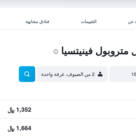
 عن
التقييمات
فنادق مشابهة
متروبول فينيتسيا
2 من الضيوف، غرفة واحدة
1,352 ﷼
1,664 ﷼