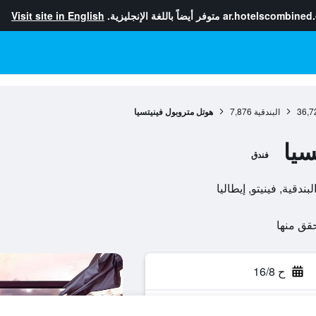
ar.hotelscombined
متوفر أيضاً باللغة الإنجليزية.
Visit site in English
36,7
البندقية
7,876
هوتل متروبول فينيتسيا
سيا
فندق
ح 16/8