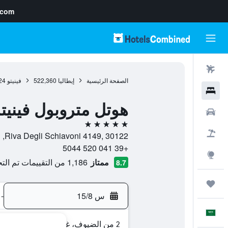
.com
رحلات طيران
الصفحة الرئيسية
إيطاليا
522,360
فينيتو
24
فنادق
هوتل متروبول فينيت
سيارات
5 نجوم
حزم العروض
Riva Degli Schiavoni 4149, 30122, البندقية, فينيتو, إيطاليا
+39 041 520 5044
استكشاف
ممتاز
1,186 من التقييمات تم التحقق منها
8.7
رحلات
س 15/8
-
العَرَبِيَّة
2 من الضيوف، غرفة واحدة