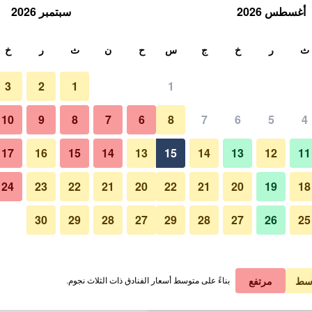
أغسطس 2026
سبتمبر 2026
ث
ث
ر
خ
ج
س
ح
ن
ث
ر
خ
3
2
1
1
لة الواحدة
10
9
8
7
6
8
7
6
5
4
شرفة
لي في الليلة
17
16
15
14
13
15
14
13
12
11
 ﷼
عرض الصفقة
24
23
22
21
20
22
21
20
19
18
30
29
28
27
29
28
27
26
25
صور لـ هوتل متروبول فينيتسيا
 ﷼
عرض الصفقة
1 ﷼
عرض الصفقة
سط
مرتفع
بناءً على متوسط أسعار الفنادق ذات الثلاث نجوم.