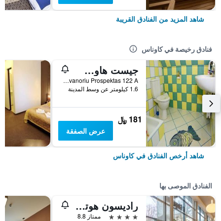
شاهد المزيد من الفنادق القريبة
فنادق رخيصة في كاوناس
جيست هاوس إل تي
Savanoriu Prospektas 122 A, كاوناس, ليتوانيا
1.6 كيلومتر عن وسط المدينة
181 ﷼
عرض الصفقة
شاهد أرخص الفنادق في كاوناس
الفنادق الموصى بها
راديسون هوتل كاوناس
4 نجوم
ممتاز 8.8