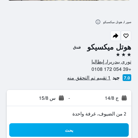
صور لـ هوتل ميكسيكو
هوتل ميكسيكو
فندق
3 نجوم
تورى بيدريرا، إيطاليا
+39 054 172 0108
جيد
1 تقييم تم التحقق منه
7.0
ج 14/8
-
س 15/8
2 من الضيوف، غرفة واحدة
بحث