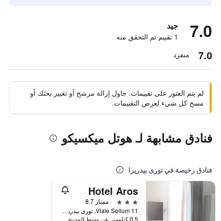
7.0
جيد
1 تقييم تم التحقق منه
7.0
منفرد
لم يتم العثور على تقييمات. حاول إزالة مرشح أو تغيير بحثك أو
مسح كل شيء لعرض التقييمات.
فنادق مشابهة لـ هوتل ميكسيكو
فنادق رخيصة في تورى بيدريرا
Hotel Aros
3 نجوم
ممتاز 8.7
Viale Sollum 11, تورى بيدريرا, مقاطعة ريميني, إيطاليا
0.5 كيلومتر عن وسط المدينة