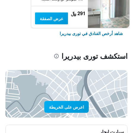
291 ﷼
عرض الصفقة
شاهد أرخص الفنادق في تورى بيدريرا
استكشف تورى بيدريرا
اعرض على الخريطة
سيارت ايجار