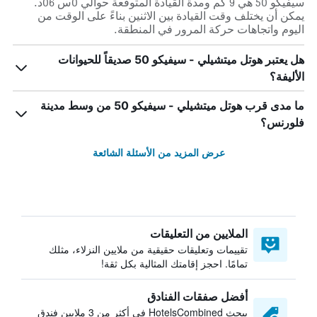
سيفيكو 50 هي 9 كم ومدة القيادة المتوقعة حوالي 0س 06د.
يمكن أن يختلف وقت القيادة بين الاثنين بناءً على الوقت من
اليوم واتجاهات حركة المرور في المنطقة.
هل يعتبر هوتل ميتشيلي - سيفيكو 50 صديقاً للحيوانات
الأليفة؟
ما مدى قرب هوتل ميتشيلي - سيفيكو 50 من وسط مدينة
فلورنس؟
عرض المزيد من الأسئلة الشائعة
الملايين من التعليقات
تقييمات وتعليقات حقيقية من ملايين النزلاء، مثلك
تمامًا. احجز إقامتك المثالية بكل ثقة!
أفضل صفقات الفنادق
يبحث HotelsCombined في أكثر من 3 ملايين فندق