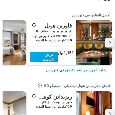
أفضل الفنادق في فلورنس
فلورين هوتل
5 نجوم
ممتاز 8.9
17 Via Panzani, فلورنس, توسكانا, إيطاليا
0.0 كيلومتر عن وسط المدينة
1,151 ﷼
عرض
الصفقة
شاهد المزيد من أهم الفنادق في فلورنس
فنادق بالقرب من هوتل ميتشيلي - سيفيكو 50
ريزيدانزا كونتي دي كافور آند روفتوب
فلورنس, توسكانا, إيطاليا
0.0 كيلومتر عن وسط المدينة