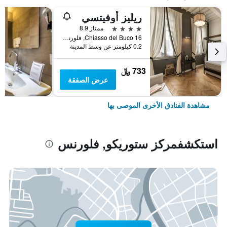
ريليز أوفيتسي
4 نجوم
ممتاز 8.9
Chiasso del Buco 16, فلورنس, توسكانا, إيطاليا
0.2 كيلومتر عن وسط المدينة
733 ﷼
عرض الصفقة
مشاهدة الفنادق الأخرى الموصى بها
استكشفمركز ستوريكو, فلورنس