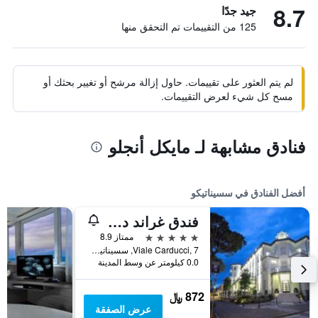
8.7
جيد جدًا
125 من التقييمات تم التحقق منها
لم يتم العثور على تقييمات. حاول إزالة مرشح أو تغيير بحثك أو
مسح كل شيء لعرض التقييمات.
فنادق مشابهة لـ مايكل أنجلو
أفضل الفنادق في سسيناتيكو
فندق غراند دافنشي
5 نجوم
ممتاز 8.9
Viale Carducci, 7, سسيناتيكو, مقاطعة فورلي تشيزينا, إيطاليا
0.0 كيلومتر عن وسط المدينة
872 ﷼
عرض الصفقة