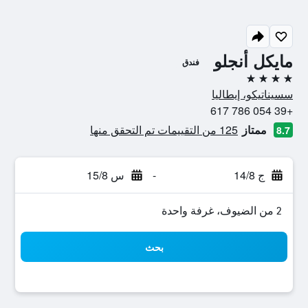
مايكل أنجلو
فندق
4 نجوم
سسيناتيكو، إيطاليا
+39 054 786 617
ممتاز
125 من التقييمات تم التحقق منها
8.7
ج 14/8
-
س 15/8
2 من الضيوف، غرفة واحدة
بحث