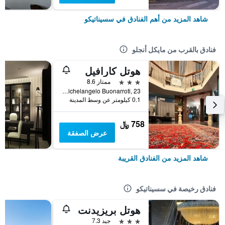
شاهد المزيد من أهم الفنادق في سسيناتيكو
فنادق بالقرب من مايكل أنجلو
هوتل كارافيل
3 نجوم
ممتاز 8.6
Viale Michelangelo Buonarroti, 23, سسيناتيكو, مقاطعة فورلي تشيزينا, إيطاليا
0.1 كيلومتر عن وسط المدينة
758 ﷼
عرض الصفقة
شاهد المزيد من الفنادق القريبة
فنادق رخيصة في سسيناتيكو
هوتل بريزيدنت
3 نجوم
جيد 7.3