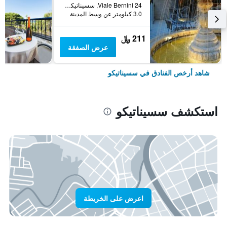
Viale Bernini 24, سسيناتيكو, مقاطعة فورلي تشيزينا, إيطاليا
3.0 كيلومتر عن وسط المدينة
211 ﷼
عرض الصفقة
شاهد أرخص الفنادق في سسيناتيكو
استكشف سسيناتيكو
اعرض على الخريطة