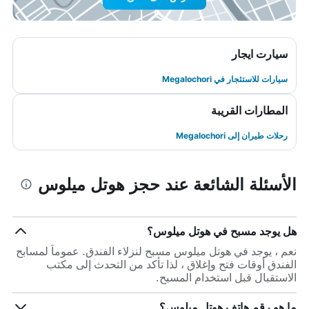
سيارت ايجار
سيارات للاستئجار في Megalochori
المطارات القريبة
رحلات طيران إلى Megalochori
الأسئلة الشائعة عند حجز هوتل ميلوس
هل يوجد مسبح في هوتل ميلوس؟
نعم ، يوجد في هوتل ميلوس مسبح لنزلاء الفندق. عموماً لمسابح
الفندق أوقات فتح وإغلاق ، لذا تأكد من التحدث إلى مكتب
الاستقبال قبل استخدام المسبح.
ما هو رقم هاتف هوتل ميلوس؟