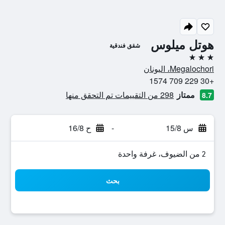
هوتل ميلوس
شقق فندقية
3 نجوم
Megalochori، اليونان
+30 229 709 1574
ممتاز
298 من التقييمات تم التحقق منها
8.7
س 15/8
-
ح 16/8
2 من الضيوف، غرفة واحدة
بحث