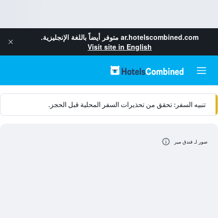
ar.hotelscombined.com
متوفر أيضاً باللغة الإنجليزية.
Visit site in English
تنبيه السفر: تحقق من تحذيرات السفر المحلية قبل الحجز.
صور لـ فندق مير