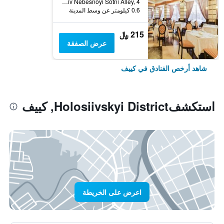
Heroyiv Nebesnoyi Sotni Alley, 4, كييف, أوكرانيا
0.6 كيلومتر عن وسط المدينة
215 ﷼
عرض الصفقة
شاهد أرخص الفنادق في كييف
استكشفHolosiivskyi District, كييف
اعرض على الخريطة