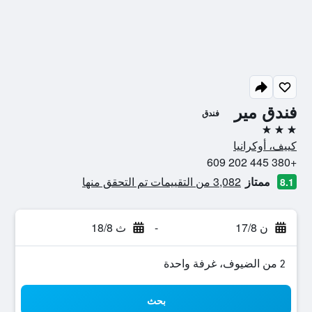
فندق مير
فندق
3 نجوم
كييف، أوكرانيا
+380 445 202 609
ممتاز
3,082 من التقييمات تم التحقق منها
8.1
ن 17/8
-
ث 18/8
2 من الضيوف، غرفة واحدة
بحث