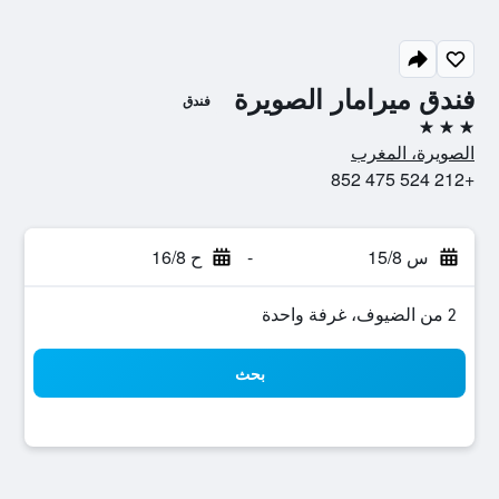
فندق ميرامار الصويرة
فندق
3 نجوم
الصويرة، المغرب
+212 524 475 852
س 15/8
-
ح 16/8
2 من الضيوف، غرفة واحدة
بحث