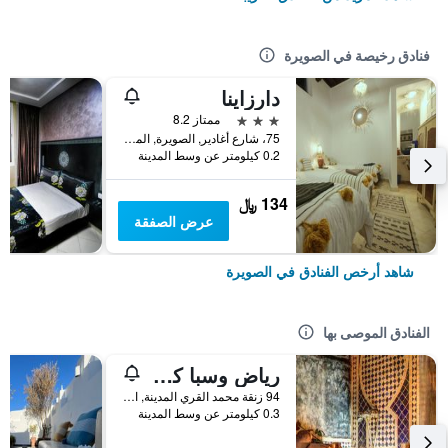
فنادق رخيصة في الصويرة
دارزاينا
3 نجوم
ممتاز 8.2
75، شارع أغادير, الصويرة, المغرب
0.2 كيلومتر عن وسط المدينة
134 ﷼
عرض الصفقة
شاهد أرخص الفنادق في الصويرة
الفنادق الموصى بها
رياض وسبا كازا ليلة
94 زنقة محمد القري المدينة, الصويرة, المغرب
0.3 كيلومتر عن وسط المدينة