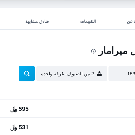
 عن
التقييمات
فنادق مشابهة
ميرامار
2 من الضيوف، غرفة واحدة
595 ﷼
531 ﷼