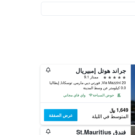
جراند هوتل إمبيريال
5 نجوم
ممتاز 9.1
Via Mazzini 20, فورتي ديي مارمي, توسكانا, إيطاليا
0.0 كيلومتر عن وسط المدينة
حوض السباحة
واي فاي مجاني
1,649 ﷼
عرض الصفقة
المتوسط في الليلة
فندق St.Mauritius