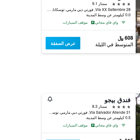
4 نجوم
ممتاز 9.1
Via XX Settembre 28, فورتي ديي مارمي, توسكانا, إيطاليا
0.0 كيلومتر عن وسط المدينة
واي فاي مجاني
موقف السيارات
608 ﷼
عرض الصفقة
المتوسط في الليلة
فندق بيجو
4 نجوم
ممتاز 8.3
Via Salvador Allende 31, فورتي ديي مارمي, توسكانا, إيطاليا
0.5 كيلومتر عن وسط المدينة
واي فاي مجاني
موقف السيارات