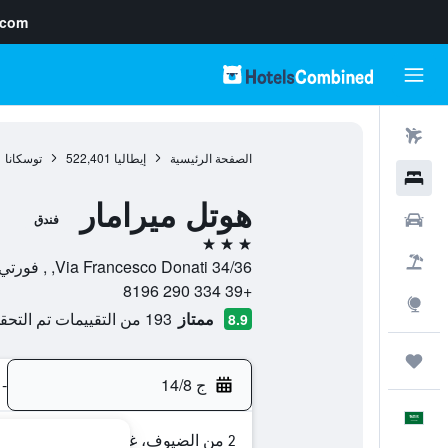
.com
رحلات طيران
الصفحة الرئيسية
إيطاليا
522,401
توسكانا
1
فنادق
هوتل ميرامار
سيارات
فندق
3 نجوم
حزم العروض
Via Francesco Donati 34/36, , فورتي ديي مارمي, توسكانا, إيطاليا
+39 334 290 8196
استكشاف
ممتاز
193 من التقييمات تم التحقق منها
8.9
رحلات
ج 14/8
-
العَرَبِيَّة
2 من الضيوف، غرفة واحدة