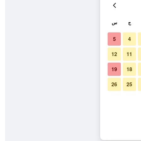
ج
س
5
4
12
11
19
18
26
25