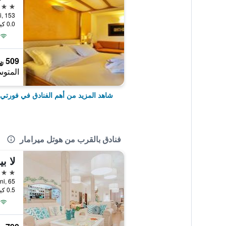
4 نجوم
Via Mazzini, 153,
0.0 كيلومتر عن وسط المدينة
509 ﷼
المتوس
شاهد المزيد من أهم الفنادق في فورتي
فنادق بالقرب من هوتل ميرامار
لا بي
3 نجوم
Viale Mazzini, 65
0.5 كيلومتر عن وسط المدينة