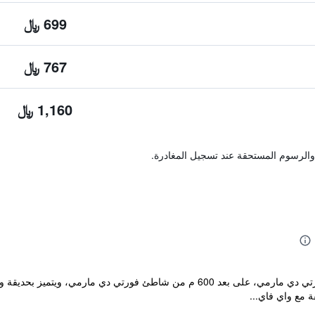
699 ﷼
767 ﷼
1,160 ﷼
والرسوم المستحقة عند تسجيل المغادرة.
يقع مكان إقامة "Hotel Miramare" في فورتي دي مارمي، على بعد 600 م من شاطئ