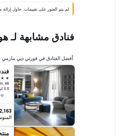
لم يتم العثور على تقييمات. حاول إزال
فنادق مشابهة لـ هو
أفضل الفنادق في فورتي ديي مارمي
فندق
5 نجوم
0.0 كيلومتر عن وسط المدينة
2,163 ﷼
المتوس