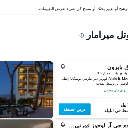
ة مرشح أو تغيير بحثك أو مسح كل شيء لعرض التقييمات.
تل ميرامار
 بايرون
ممتاز 9.5
Viale E. Morin, 46, فورتي ديي مارمي, توسكانا, إيطاليا
واي فاي مجاني
عرض الصفقة
ط في الليلة
منتجع جي آر لوجوز فورتي دي مارمي