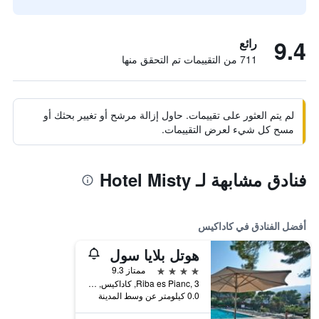
9.4
رائع
711 من التقييمات تم التحقق منها
لم يتم العثور على تقييمات. حاول إزالة مرشح أو تغيير بحثك أو
مسح كل شيء لعرض التقييمات.
فنادق مشابهة لـ Hotel Misty
أفضل الفنادق في كاداكيس
هوتل بلايا سول
4 نجوم
ممتاز 9.3
Riba es Pianc, 3, كاداكيس, كاتالونيا, أسبانيا
0.0 كيلومتر عن وسط المدينة