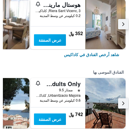
هوستال مارينا كاداكيس
Riera Sant Vicenc, 3, كاداكيس, كاتالونيا, أسبانيا
0.2 كيلومتر عن وسط المدينة
352 ﷼
عرض الصفقة
شاهد أرخص الفنادق في كاداكيس
الفنادق الموصى بها
Arrels Hotel Cadaques - Adults Only
نجمة واحدة
ممتاز 9.5
Urbanitzacio Majoira, كاداكيس, كاتالونيا, أسبانيا
0.6 كيلومتر عن وسط المدينة
742 ﷼
عرض الصفقة