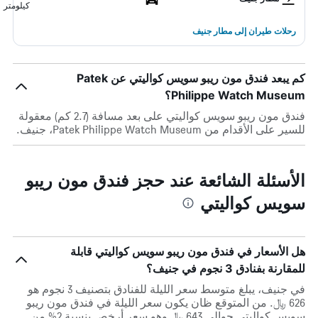
كيلومتر
رحلات طيران إلى مطار جنيف
كم يبعد فندق مون ريبو سويس كواليتي عن Patek
Philippe Watch Museum؟
فندق مون ريبو سويس كواليتي على بعد مسافة (2.7 كم) معقولة
للسير على الأقدام من Patek Philippe Watch Museum، جنيف.
الأسئلة الشائعة عند حجز فندق مون ريبو
سويس كواليتي
هل الأسعار في فندق مون ريبو سويس كواليتي قابلة
للمقارنة بفنادق 3 نجوم في جنيف؟
في جنيف، يبلغ متوسط ​​سعر الليلة للفنادق بتصنيف 3 نجوم هو
626 ﷼. من المتوقع ظان يكون سعر الليلة في فندق مون ريبو
سويس كواليتي حوالي 643 ﷼ وهو سعر أرخص بنسبة 2% من