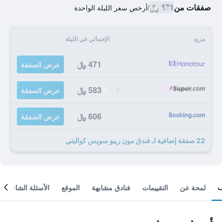
صفقات من
471 ﷼
/
أرخص سعر الليلة الواحدة
مزود
الإجمالي في الليلة
471 ﷼
عرض الصفقة
583 ﷼
عرض الصفقة
606 ﷼
عرض الصفقة
22 صفقة إضافية لـ فندق مون ريبو سويس كواليتي
لمحة عن
التقييمات
فنادق مشابهة
الموقع
الأسئلة الشائعة