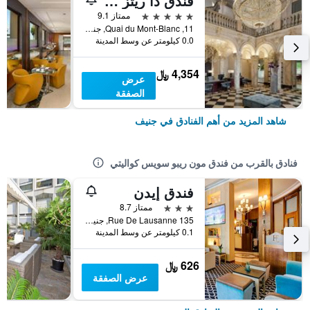
فندق ذا ريتز كارلتون دي لا بييه، جنيف
5 نجوم
ممتاز 9.1
11, Quai du Mont-Blanc, جنيف, كانتون جنيف, سويسرا
0.0 كيلومتر عن وسط المدينة
4,354 ﷼
عرض
الصفقة
شاهد المزيد من أهم الفنادق في جنيف
فنادق بالقرب من فندق مون ريبو سويس كواليتي
فندق إيدن
3 نجوم
ممتاز 8.7
135 Rue De Lausanne, جنيف, كانتون جنيف, سويسرا
0.1 كيلومتر عن وسط المدينة
626 ﷼
عرض الصفقة