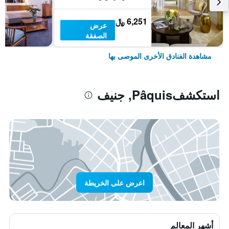
6,251 ﷼
عرض
الصفقة
مشاهدة الفنادق الأخرى الموصى بها
استكشفPâquis, جنيف
اعرض على الخريطة
أشهر المعالم