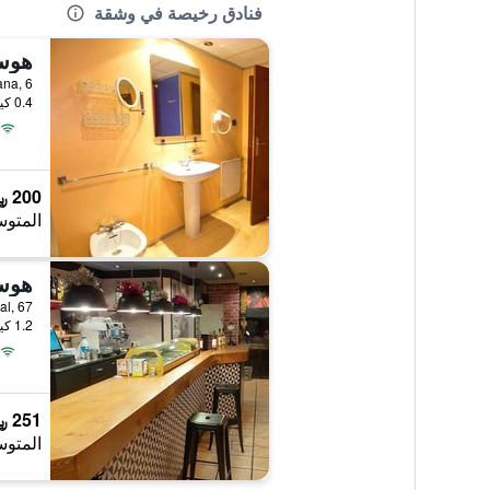
فنادق رخيصة في وشقة
هوست
Plaza Lizana, 6,
0.4 كيلومتر عن وسط المدينة
200 ﷼
المتوس
هوس
on y Cajal, 67
1.2 كيلومتر عن وسط المدينة
251 ﷼
المتوس