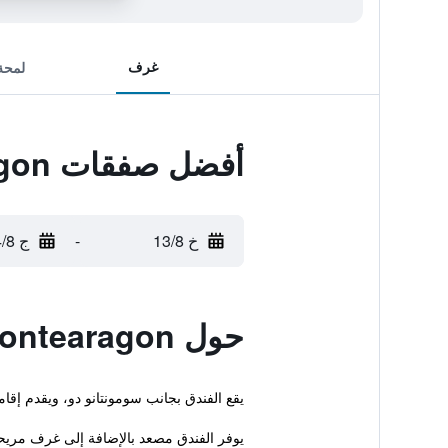
غرف
لمحة
أفضل صفقات Montearagon
خ 13/8
-
ج 14/8
حول Montearagon
يقع الفندق بجانب سومونتانو دو، ويقدم إق
يوفر الفندق مصعد بالإضافة إلى غرف مريح