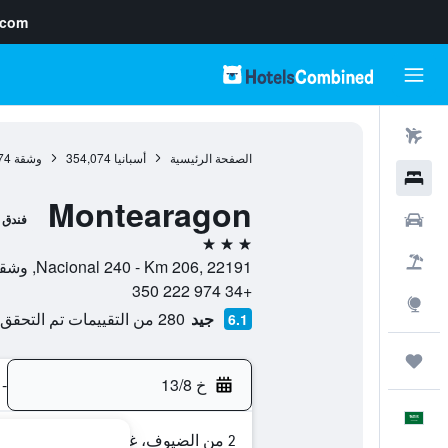
.com
رحلات طيران
الصفحة الرئيسية
أسبانيا
354,074
وشقة
74
فنادق
Montearagon
سيارات
فندق
3 نجوم
حزم العروض
Nacional 240 - Km 206, 22191, وشقة, مقاطعة وشقة, أسبانيا
+34 974 222 350
استكشاف
جيد
280 من التقييمات تم التحقق منها
6.1
رحلات
خ 13/8
-
العَرَبِيَّة
2 من الضيوف، غرفة واحدة