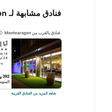
فنادق مشابهة لـ Montearagon
فنادق بالقرب من Montearagon
آبا 
4 نجوم
alle Tarbes, 14
2.8 كيلومتر عن وسط المدينة
392 ﷼
المتوس
شاهد المزيد من الفنادق القريبة