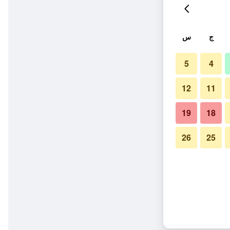
ج
س
5
4
12
11
19
18
26
25