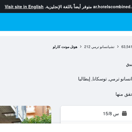
ar.hotelscombined
متوفر أيضاً باللغة الإنجليزية.
Visit site in English
63,54
تشيانسانو ترمي
212
هوتل مونت كارلو
ندق
س 15/8