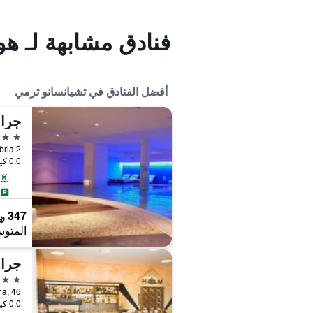
فنادق مشابهة لـ هو
أفضل الفنادق في تشيانسانو ترمي
جران
4 نجوم
Via Umbria 2, تشيانس
0.0 كيلومتر عن وسط المدينة
347 ﷼
المتوس
جران
4 نجوم
Viale Roma, 46, ت
0.0 كيلومتر عن وسط المدينة