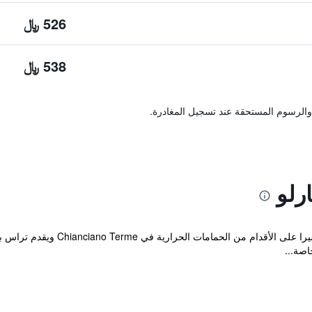
526 ﷼
538 ﷼
والرسوم المستحقة عند تسجيل المغادرة.
رلو
يقع Hotel Montecarlo على بعد 5 دق
اصة...