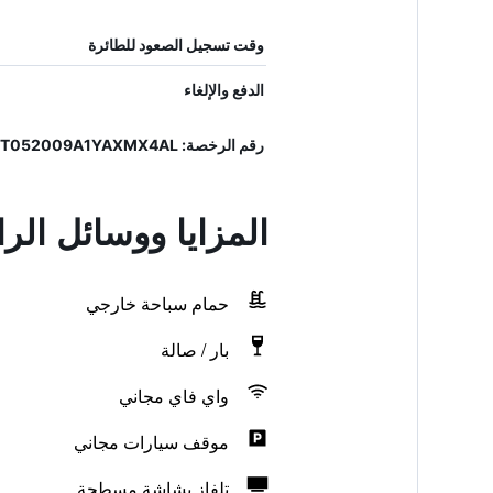
وقت تسجيل الصعود للطائرة
الدفع والإلغاء
رقم الرخصة: IT052009A1YAXMX4AL
المزايا ووسائل الر
حمام سباحة خارجي
بار / صالة
واي فاي مجاني
موقف سيارات مجاني
تلفاز بشاشة مسطحة