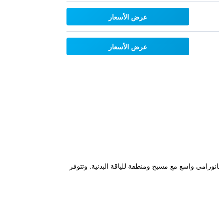
عرض الأسعار
عرض الأسعار
ائق سيرا على الأقدام من الحمامات الحرارية في Chianciano Terme ويقدم تراس بانورامي واسع مع مسبح ومنطقة للياقة البدنية. وتتوفر