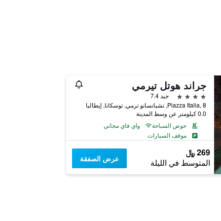
جراند هوتل تيرمي
4 نجوم
جيد 7.4
Piazza Italia, 8, تشيانسانو ترمي, توسكانا, إيطاليا
0.0 كيلومتر عن وسط المدينة
حوض السباحة
واي فاي مجاني
موقف السيارات
269 ﷼
عرض الصفقة
المتوسط في الليلة