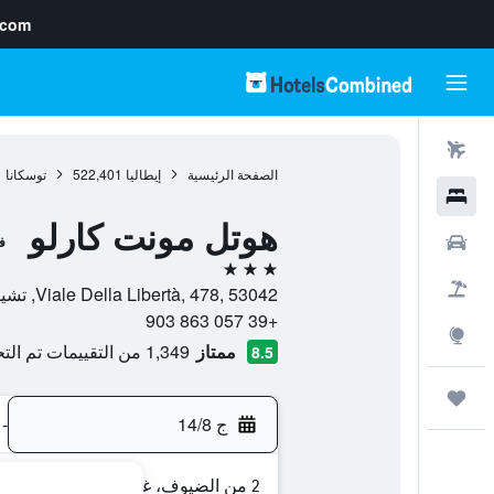
.com
رحلات طيران
الصفحة الرئيسية
إيطاليا
522,401
توسكانا
1
فنادق
هوتل مونت كارلو
سيارات
ف
3 نجوم
حزم العروض
Viale Della Libertà, 478, 53042, تشيانسانو ترمي, توسكانا, إيطاليا
+39 057 863 903
استكشاف
ممتاز
1,349 من التقييمات تم التحقق منها
8.5
رحلات
ج 14/8
-
2 من الضيوف، غرفة واحدة