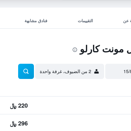
 عن
التقييمات
فنادق مشابهة
مونت كارلو
2 من الضيوف، غرفة واحدة
220 ﷼
296 ﷼