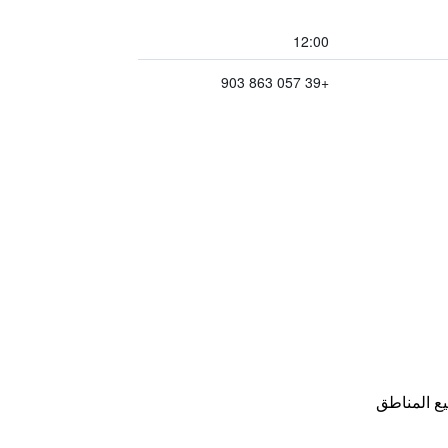
12:00
+39 057 863 903
ع المناطق