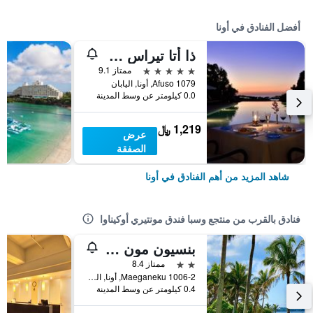
أفضل الفنادق في أونا
ذا أتا تيراس كلوب تاورز
5 نجوم
ممتاز 9.1
1079 Afuso, أونا, اليابان
0.0 كيلومتر عن وسط المدينة
1,219 ﷼
عرض
الصفقة
شاهد المزيد من أهم الفنادق في أونا
فنادق بالقرب من منتجع وسبا فندق مونتيري أوكيناوا
بنسيون مون فيلا
2 نجمتين
ممتاز 8.4
1006-2 Maeganeku, أونا, اليابان
0.4 كيلومتر عن وسط المدينة