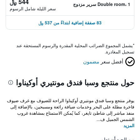
544 ﷼
Double room، 1 سرير مزدوج
سعر الليلة شامل الرسوم
83 صفقة إضافية ابتداءً من 537 ﷼
*
يشمل المجموع الضرائب المحلية المقدرة والرسوم المستحقة عند
تسجيل المغادرة.
أفضل سعر
مضمون
حول منتجع وسبا فندق مونتيري أوكيناوا
يوفر منتجع وسبا فندق مونتيري أوكيناوا الراحة للضيوف مع غرف ضيوف
فاخرة مطلة على البحر وخدمات ضيافة رائعة ومسبحين، بالإضافة إلى
منفذ مباشر إلى شاطئ تايغر، كما يُمكن الاستمتاع بمشاهدة غروب
الشمس الجميل ف...
المزيد
من الجيد أن تعلم