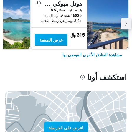
هوتل ميوكي بيتش
3 نجوم
ممتاز 8.5
Afuso 1583-2, أونا, اليابان
4.5 كيلومتر عن وسط المدينة
315 ﷼
عرض الصفقة
مشاهدة الفنادق الأخرى الموصى بها
استكشف أونا
اعرض على الخريطة