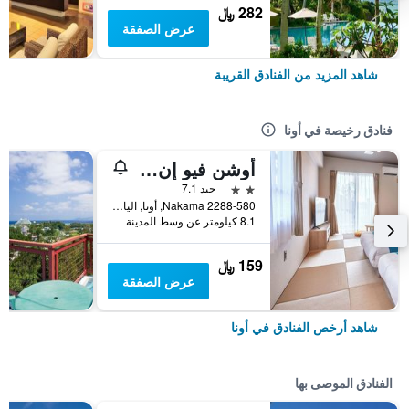
282 ﷼
عرض الصفقة
شاهد المزيد من الفنادق القريبة
فنادق رخيصة في أونا
أوشن فيو إن كيبوجاوكا
2 نجمتين
جيد 7.1
2288-580 Nakama, أونا, اليابان
8.1 كيلومتر عن وسط المدينة
159 ﷼
عرض الصفقة
شاهد أرخص الفنادق في أونا
الفنادق الموصى بها