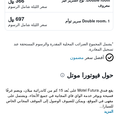
366 ﷼
Double room، نوع السرير غير
معروف
سعر الليلة شامل الرسوم
697 ﷼
Double room، 1 سرير توأم
سعر الليلة شامل الرسوم
*
يشمل المجموع الضرائب المحلية المقدرة والرسوم المستحقة عند
تسجيل المغادرة.
أفضل سعر
مضمون
حول فيوتورا موتل
يقع فندق Motel Futura على بُعد 15 كم من كاتدرائية ميلان، ويضم غرفًا
فسيحة ويوفر خدمة الواي فاي المجانية في جميع الأنحاء، ويشتمل على
مقهى في الموقع، ويمكن للضيوف الوصول إلى الموقف المجاني الخاص
للسيارا...
المزيد