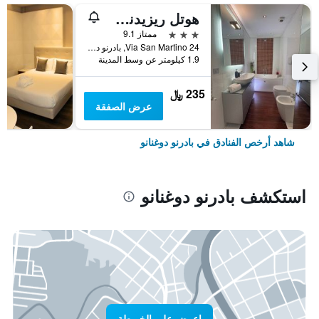
هوتل ريزيدنس أورورا
3 نجوم
ممتاز 9.1
Via San Martino 24, بادرنو دوغنانو, مقاطعة ميلانو, إيطاليا
1.9 كيلومتر عن وسط المدينة
235 ﷼
عرض الصفقة
شاهد أرخص الفنادق في بادرنو دوغنانو
استكشف بادرنو دوغنانو
اعرض على الخريطة