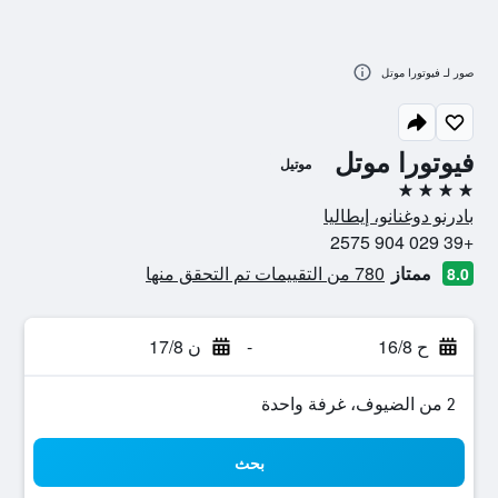
صور لـ فيوتورا موتل
فيوتورا موتل
موتيل
4 نجوم
بادرنو دوغنانو، إيطاليا
+39 029 904 2575
ممتاز
780 من التقييمات تم التحقق منها
8.0
ح 16/8
-
ن 17/8
2 من الضيوف، غرفة واحدة
بحث