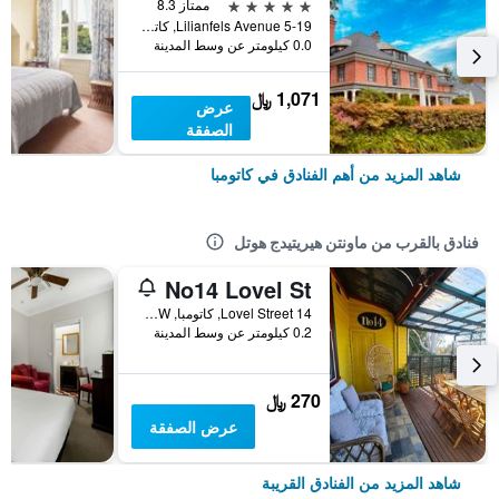
5 نجوم
ممتاز 8.3
5-19 Lilianfels Avenue, كاتومبا, NSW, أستراليا
0.0 كيلومتر عن وسط المدينة
1,071 ﷼
عرض
الصفقة
شاهد المزيد من أهم الفنادق في كاتومبا
فنادق بالقرب من ماونتن هيريتيدج هوتل
No14 Lovel St
14 Lovel Street, كاتومبا, NSW, أستراليا
0.2 كيلومتر عن وسط المدينة
270 ﷼
عرض الصفقة
شاهد المزيد من الفنادق القريبة