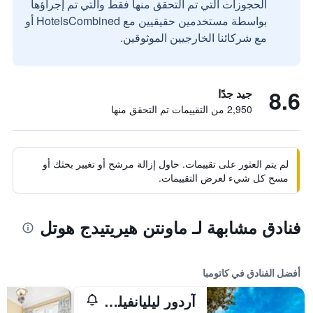
الحجوزات التي تم التحقق منها فقط والتي تم إجراؤها
بواسطة مستخدمين حقيقيين مع HotelsCombined أو
مع شركائنا الخارجيين الموثوقين.
8.6
جيد جدًا
2,950 من التقييمات تم التحقق منها
لم يتم العثور على تقييمات. حاول إزالة مرشح أو تغيير بحثك أو
مسح كل شيء لعرض التقييمات.
فنادق مشابهة لـ ماونتن هيريتيدج هوتل
أفضل الفنادق في كاتومبا
آردور ليليانفيلس بلو ماونتنس