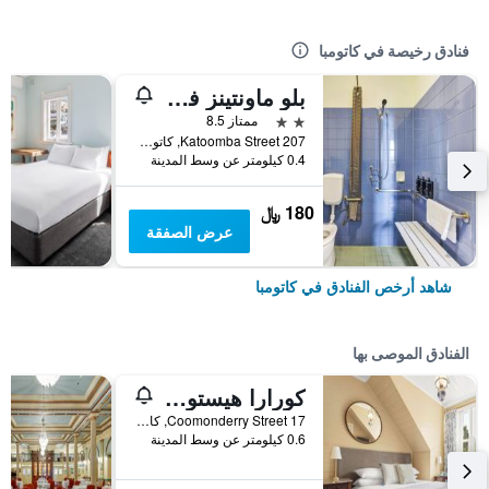
فنادق رخيصة في كاتومبا
بلو ماونتينز في كاتومبا التابع لجمعية بيوت الشباب (واي إتش إيه)
2 نجمتين
ممتاز 8.5
207 Katoomba Street, كاتومبا, NSW, أستراليا
0.4 كيلومتر عن وسط المدينة
180 ﷼
عرض الصفقة
شاهد أرخص الفنادق في كاتومبا
الفنادق الموصى بها
كورارا هيستوريك جيست هاوس
17 Coomonderry Street, كاتومبا, NSW, أستراليا
0.6 كيلومتر عن وسط المدينة