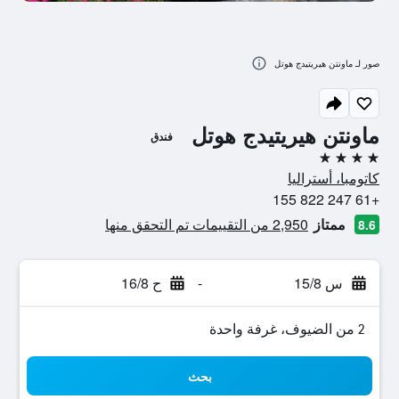
صور لـ ماونتن هيريتيدج هوتل
ماونتن هيريتيدج هوتل
فندق
4 نجوم
كاتومبا، أستراليا
+61 247 822 155
ممتاز
2,950 من التقييمات تم التحقق منها
8.6
س 15/8
-
ح 16/8
2 من الضيوف، غرفة واحدة
بحث