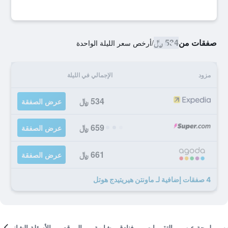
صفقات من
534 ﷼
/
أرخص سعر الليلة الواحدة
مزود
الإجمالي في الليلة
534 ﷼
عرض الصفقة
659 ﷼
عرض الصفقة
661 ﷼
عرض الصفقة
4 صفقات إضافية لـ ماونتن هيريتيدج هوتل
لمحة عن
التقييمات
فنادق مشابهة
الموقع
الأسئلة الشائعة