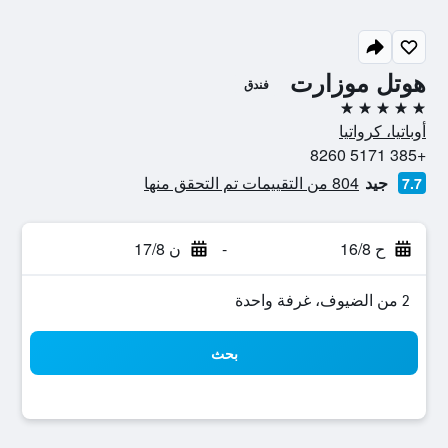
هوتل موزارت
فندق
5 نجوم
أوباتيا، كرواتيا
+385 5171 8260
جيد
804 من التقييمات تم التحقق منها
7.7
ح 16/8
-
ن 17/8
2 من الضيوف، غرفة واحدة
بحث