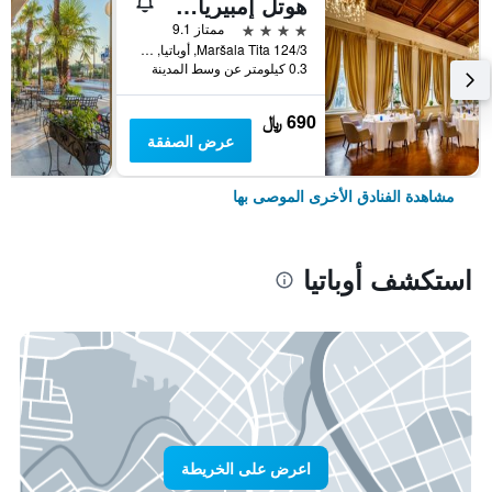
هوتل إمبيريال - ليبورنيا
4 نجوم
ممتاز 9.1
Maršala Tita 124/3, أوباتيا, كرواتيا
0.3 كيلومتر عن وسط المدينة
690 ﷼
عرض الصفقة
مشاهدة الفنادق الأخرى الموصى بها
استكشف أوباتيا
اعرض على الخريطة