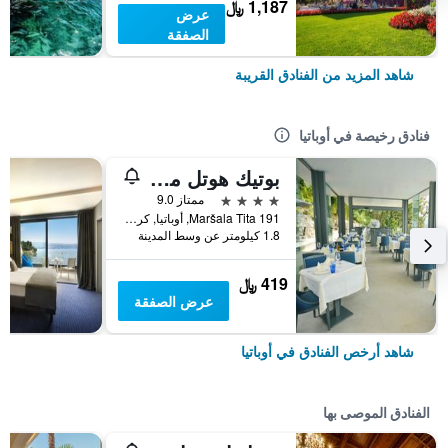
1,187 ﷼
عرض
الصفقة
شاهد المزيد من الفنادق القريبة
فنادق رخيصة في أوباتيا
بوتيك هوتل مالي راج
4 نجوم
ممتاز 9.0
Maršala Tita 191, أوباتيا, كرواتيا
1.8 كيلومتر عن وسط المدينة
419 ﷼
عرض الصفقة
شاهد أرخص الفنادق في أوباتيا
الفنادق الموصى بها