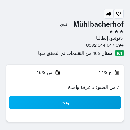
Mühlbacherhof
فندق
3 نجوم
لاغوندو، إيطاليا
+39 047 344 8582
ممتاز
402 من التقييمات تم التحقق منها
9.1
ج 14/8
-
س 15/8
2 من الضيوف، غرفة واحدة
بحث