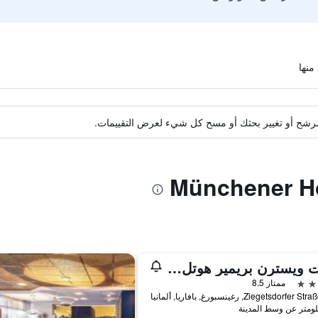
ة مرشح أو تغيير بحثك أو مسح كل شيء لعرض التقييمات.
بست ويسترن بريمير هوتل ريجينسبرج
ممتاز 8.5
Ziegetsdorfe, رغينسبورغ, بافاريا, ألمانيا