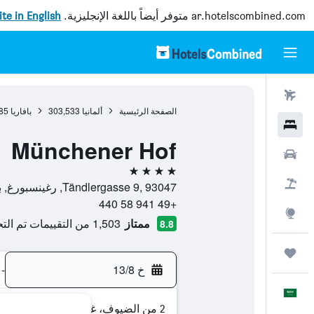
ar.hotelscombined.com
متوفر أيضاً باللغة الإنجليزية.
site in English
رحلات طيران
الصفحة الرئيسية
ألمانيا
303,533
بافاريا
85
فنادق
Münchener Hof
سيارات
4 نجوم
حزم العروض
Tändlergasse 9, 93047, رغينسبورغ, بافاريا, ألمانيا
+49 941 58 440
استكشاف
ممتاز
1,503 من التقييمات تم التحقق منها
8.8
رحلات
خ 13/8
-
العَرَبِيَّة
2 من الضيوف، غرفة واحدة