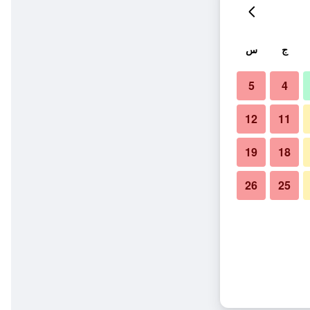
ج
س
5
4
12
11
19
18
26
25