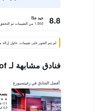
8.8
جيد جدًا
1,503 من التقييمات تم التحقق منها
لم يتم العثور على تقييمات. حاول إزال
فنادق مشابهة لـ Münchener Hof
أفضل الفنادق في رغينسبورغ
4 نجوم
r Straße 111
0.0 كيلومتر عن وسط المدينة