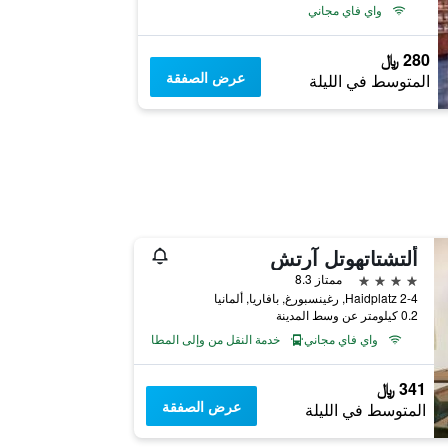
واي فاي مجاني
280 ﷼
عرض الصفقة
المتوسط في الليلة
ألتشتاتهوتل آرتش
4 نجوم
ممتاز 8.3
Haidplatz 2-4, رغينسبورغ, بافاريا, ألمانيا
0.2 كيلومتر عن وسط المدينة
واي فاي مجاني
خدمة النقل من وإلى المطار
341 ﷼
عرض الصفقة
المتوسط في الليلة