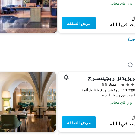
واي فاي مجاني
عرض الصفقة
ط في الليلة
ورغ
يزيدنز ريجينسبرج
ممتاز 9.9
رغينسبورغ, بافاريا, ألمانيا
واي فاي مجاني
عرض الصفقة
ط في الليلة