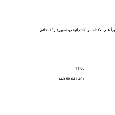
يحتوي هذا الفندق المدار عائليًا على غرف ذات طابع خاص مجهزة بخدمة الواي فاي المجانية. ويقع على بعد دقيقتين فقط سيراً على الأقدام من كاتدرائية ريغنسبورغ و10 دقائق
11:00
+49 941 58 440