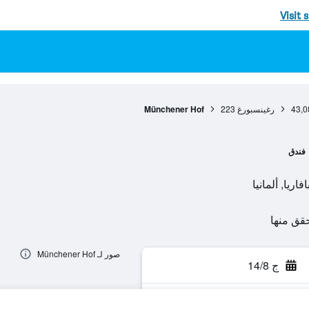
Visit 
43,0
رغينسبورغ
223
Münchener Hof
فندق
صور لـ Münchener Hof
ج 14/8