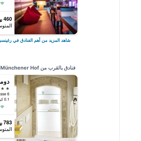
460 ﷼
المتوس
شاهد المزيد من أهم الفنادق في رغينسب
فنادق بالقرب من Münchener Hof
دومر
5 نجوم
Tändlergasse 6, 
0.1 كيلومتر عن وسط المدينة
783 ﷼
المتوس