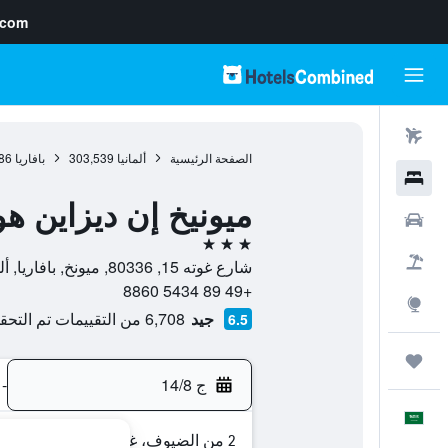
.com
رحلات طيران
الصفحة الرئيسية
ألمانيا
303,539
بافاريا
86
فنادق
ميونيخ إن ديزاين ه
سيارات
3 نجوم
حزم العروض
شارع غوته 15, 80336, ميونخ, بافاريا, ألمانيا
+49 89 5434 8860
استكشاف
جيد
6,708 من التقييمات تم التحقق منها
6.5
رحلات
ج 14/8
-
العَرَبِيَّة
2 من الضيوف، غرفة واحدة