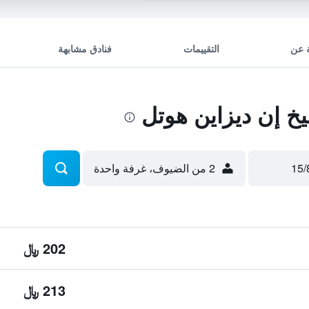
 عن
التقييمات
فنادق مشابهة
خ إن ديزاين هوتل
2 من الضيوف، غرفة واحدة
202 ﷼
213 ﷼