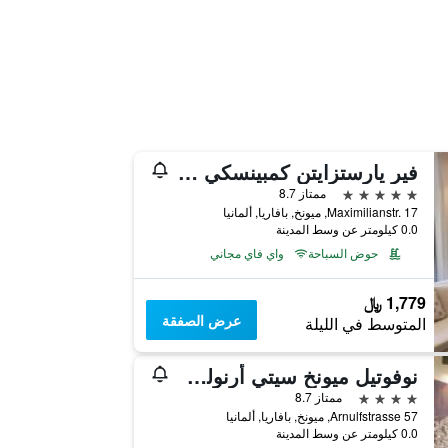
فير يارستزايتن كمبينسكي ميونيخ
5 نجوم
ممتاز 8.7
Maximilianstr. 17, ميونخ, بافاريا, ألمانيا
0.0 كيلومتر عن وسط المدينة
حوض السباحة
واي فاي مجاني
1,779 ﷼
عرض الصفقة
المتوسط في الليلة
نوفوتيل ميونخ سيتي أرنولف بارك
4 نجوم
ممتاز 8.7
Arnulfstrasse 57, ميونخ, بافاريا, ألمانيا
0.0 كيلومتر عن وسط المدينة