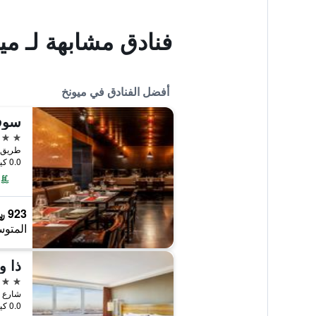
فنادق مشابهة لـ مي
أفضل الفنادق في ميونخ
سوفي
5 نجوم
طريق باير 12, ميونخ, 
0.0 كيلومتر عن وسط المدينة
923 ﷼
المتوس
ذا و
5 نجوم
شارع أرابلا 6, ميونخ,
0.0 كيلومتر عن وسط المدينة