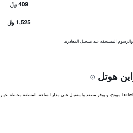
409 ﷼
1,525 ﷼
والرسوم المستحقة عند تسجيل المغادرة.
اين هوتل
يقع هذا الفندق في Ludwigsvorstaft-Isavorstadt ميونخ، و يوفر مصعد واستقبال على مدار الساعة. 