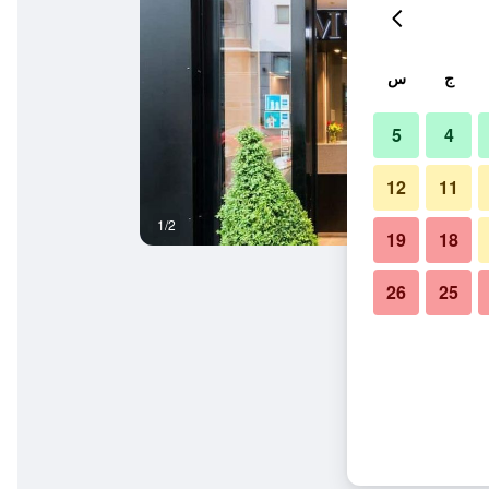
ج
س
5
4
12
11
1/2
حمام
19
18
26
25