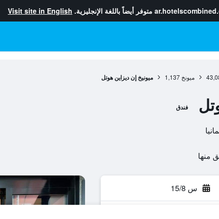
ar.hotelscombined
متوفر أيضاً باللغة الإنجليزية.
Visit site in English
43,0
ميونخ
1,137
ميونيخ إن ديزاين هوتل
وتل
فندق
س 15/8