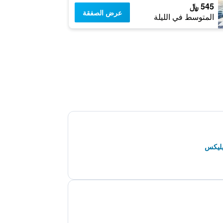
545 ﷼
عرض الصفقة
المتوسط في الليلة
يليكس