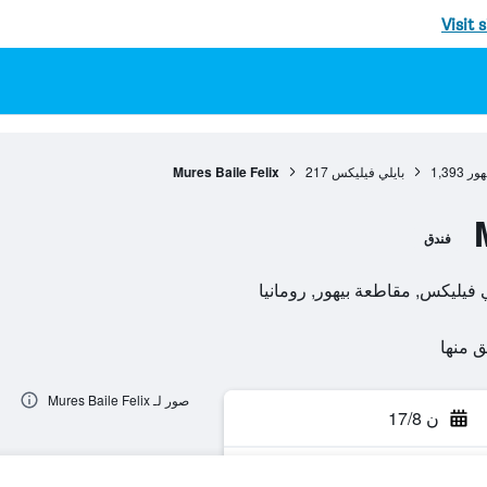
Visit 
هور
1,393
بايلي فيليكس
217
Mures Baile Felix
فندق
صور لـ Mures Baile Felix
ن 17/8