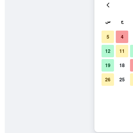
ج
س
5
4
12
11
19
18
26
25