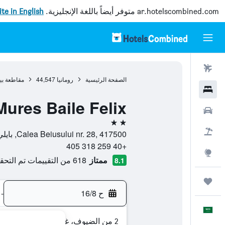
ar.hotelscombined.com
متوفر أيضاً باللغة الإنجليزية.
site in English
رحلات طيران
الصفحة الرئيسية
رومانيا
44,547
مقاطعة بي
فنادق
Mures Baile Felix
سيارات
2 نجمتين
حزم العروض
Calea Beiusului nr. 28, 417500, بايلي فيليكس, مقاطعة بيهور, رومانيا
+40 259 318 405
استكشاف
ممتاز
618 من التقييمات تم التحقق منها
8.1
رحلات
ح 16/8
-
العَرَبِيَّة
2 من الضيوف، غرفة واحدة