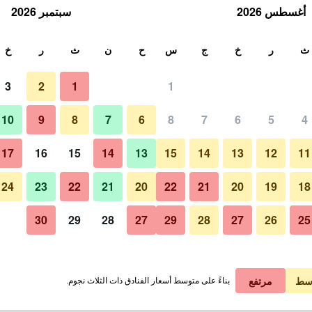
أغسطس 2026
سبتمبر 2026
ث
ث
ر
خ
ج
س
ح
ن
ث
ر
خ
3
2
1
1
لة الواحدة
10
9
8
7
6
8
7
6
5
4
لي في الليلة
17
16
15
14
13
15
14
13
12
11
 ﷼
عرض الصفقة
24
23
22
21
20
22
21
20
19
18
30
29
28
27
29
28
27
26
25
 ﷼
عرض الصفقة
سط
مرتفع
بناءً على متوسط أسعار الفنادق ذات الثلاث نجوم.