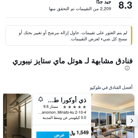
8.3
جيد جدًا
2,209 من التقييمات تم التحقق منها
لم يتم العثور على تقييمات. حاول إزالة مرشح أو تغيير بحثك أو
مسح كل شيء لعرض التقييمات.
فنادق مشابهة لـ هوتل ماي ستايز نيبوري
أفضل الفنادق في طوكيو
ذي أوكورا طوكيو
5 نجوم
ممتاز 9.6
2-10-4 Toranomon, Minato-ku, طوكيو, اليابان
0.0 كيلومتر عن وسط المدينة
1,549 ﷼
عرض