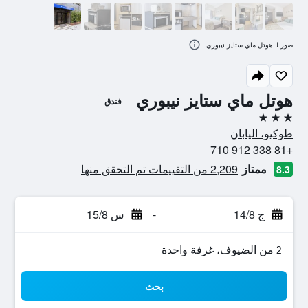
صور لـ هوتل ماي ستايز نيبوري
هوتل ماي ستايز نيبوري
فندق
3 نجوم
طوكيو، اليابان
+81 338 912 710
ممتاز
2,209 من التقييمات تم التحقق منها
8.3
ج 14/8
-
س 15/8
2 من الضيوف، غرفة واحدة
بحث