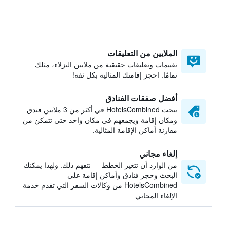
الملايين من التعليقات
تقييمات وتعليقات حقيقية من ملايين النزلاء، مثلك
تمامًا. احجز إقامتك المثالية بكل ثقة!
أفضل صفقات الفنادق
يبحث HotelsCombined في أكثر من 3 ملايين فندق
ومكان إقامة ويجمعهم في مكان واحد حتى تتمكن من
مقارنة أماكن الإقامة المثالية.
إلغاء مجاني
من الوارد أن تتغير الخطط — نتفهم ذلك. ولهذا يمكنك
البحث وحجز فنادق وأماكن إقامة على
HotelsCombined من وكالات السفر التي تقدم خدمة
الإلغاء المجاني