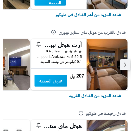
الصفقة
شاهد المزيد من أهم الفنادق في طوكيو
فنادق بالقرب من هوتل ماي ستايز نيبوري
آرت هوتل نيبوري لونجوود
4 نجوم
ممتاز 8.4
5-50-5 Higashinippori, Arakawa-ku, طوكيو, اليابان
0.1 كيلومتر عن وسط المدينة
207 ﷼
عرض الصفقة
شاهد المزيد من الفنادق القريبة
فنادق رخيصة في طوكيو
هوتل ماي ستايز أوينو إناريتشو