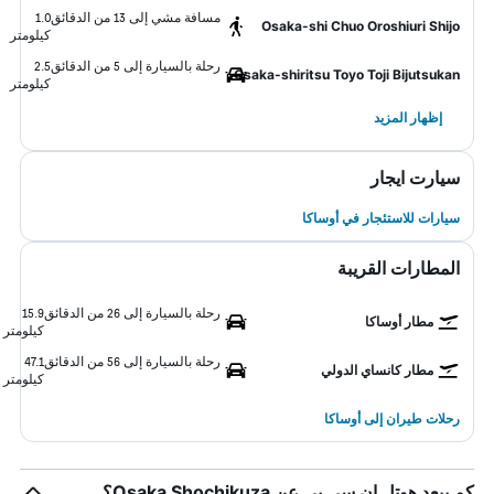
مسافة مشي إلى 13 من الدقائق
1.0
Osaka-shi Chuo Oroshiuri Shijo
كيلومتر
رحلة بالسيارة إلى 5 من الدقائق
2.5
Osaka-shiritsu Toyo Toji Bijutsukan
كيلومتر
إظهار المزيد
سيارت ايجار
سيارات للاستئجار في أوساكا
المطارات القريبة
رحلة بالسيارة إلى 26 من الدقائق
15.9
مطار أوساكا
كيلومتر
رحلة بالسيارة إلى 56 من الدقائق
47.1
مطار كانساي الدولي
كيلومتر
رحلات طيران إلى أوساكا
كم يبعد هوتل إن سي بي عن Osaka Shochikuza؟