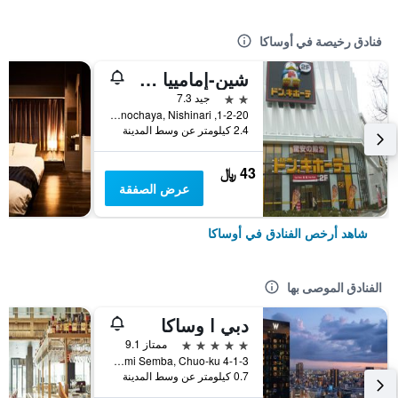
فنادق رخيصة في أوساكا
شين-إمامييا هوتل
2 نجمتين
جيد 7.3
1-2-20, Haginochaya, Nishinari, أوساكا, اليابان
2.4 كيلومتر عن وسط المدينة
43 ﷼
عرض الصفقة
شاهد أرخص الفنادق في أوساكا
الفنادق الموصى بها
دبي ا وساكا
5 نجوم
ممتاز 9.1
4-1-3 Minami Semba, Chuo-ku, أوساكا, اليابان
0.7 كيلومتر عن وسط المدينة