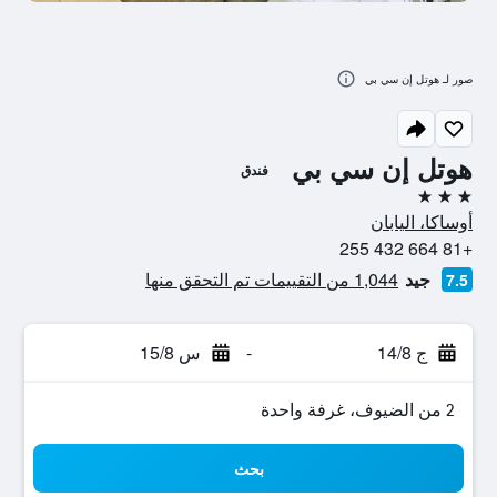
صور لـ هوتل إن سي بي
هوتل إن سي بي
فندق
3 نجوم
أوساكا، اليابان
+81 664 432 255
جيد
1,044 من التقييمات تم التحقق منها
7.5
ج 14/8
-
س 15/8
2 من الضيوف، غرفة واحدة
بحث