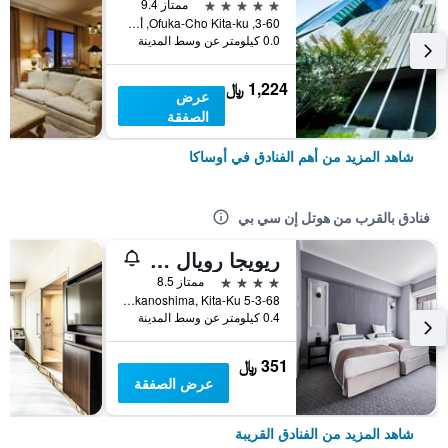
5 نجوم
ممتاز 9.4
3-60, Ofuka-Cho Kita-ku, أوساكا, اليابان
0.0 كيلومتر عن وسط المدينة
1,224 ﷼
عرض
الصفقة
شاهد المزيد من أهم الفنادق في أوساكا
فنادق بالقرب من هوتل إن سي بي
ريويجا رويال هو هوتل أوساكا، فينيت كوليكش باي آيتش جي
4 نجوم
ممتاز 8.5
5-3-68 Nakanoshima, Kita-Ku, أوساكا, اليابان
0.4 كيلومتر عن وسط المدينة
351 ﷼
عرض الصفقة
شاهد المزيد من الفنادق القريبة