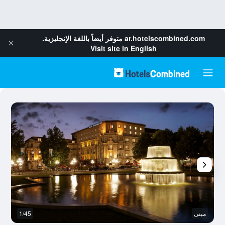
ar.hotelscombined.com
متوفر أيضاً باللغة الإنجليزية.
Visit site in English
مبنى
1/45
رد