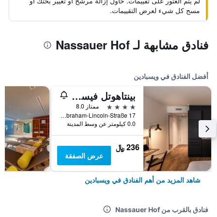
لم يتم العثور على تقييمات. حاول إزالة مرشح أو تغيير بحثك أو
مسح كل شيء لعرض التقييمات.
فنادق مشابهة لـ Nassauer Hof
أفضل الفنادق في ويسبادين
بينتاهوتل فيسبادن
4 نجوم
ممتاز 8.0
Abraham-Lincoln-Straße 17, ويسبادين, هسه, ألمانيا
0.0 كيلومتر عن وسط المدينة
236 ﷼
عرض الصفقة
شاهد المزيد من أهم الفنادق في ويسبادين
فنادق بالقرب من Nassauer Hof