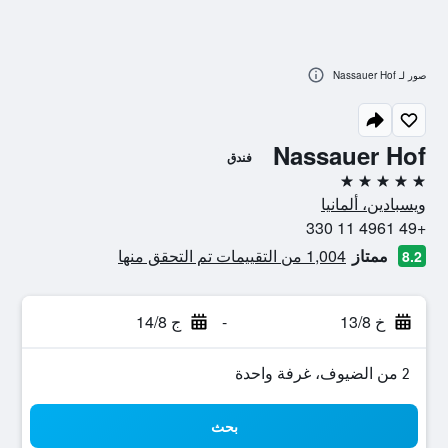
صور لـ Nassauer Hof
Nassauer Hof
فندق
5 نجوم
ويسبادين، ألمانيا
+49 4961 11 330
ممتاز
1,004 من التقييمات تم التحقق منها
8.2
خ 13/8
-
ج 14/8
2 من الضيوف، غرفة واحدة
بحث