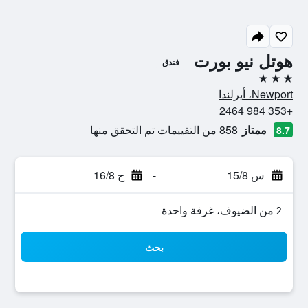
هوتل نيو بورت
فندق
3 نجوم
Newport، أيرلندا
+353 984 2464
ممتاز
858 من التقييمات تم التحقق منها
8.7
س 15/8
-
ح 16/8
2 من الضيوف، غرفة واحدة
بحث