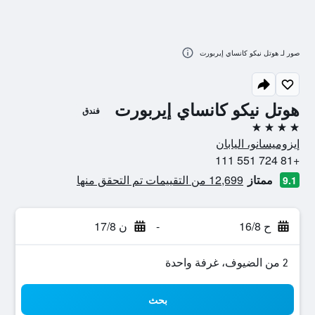
صور لـ هوتل نيكو كانساي إيربورت
هوتل نيكو كانساي إيربورت
فندق
4 نجوم
إيزوميسانو، اليابان
+81 724 551 111
ممتاز
12,699 من التقييمات تم التحقق منها
9.1
ح 16/8
-
ن 17/8
2 من الضيوف، غرفة واحدة
بحث