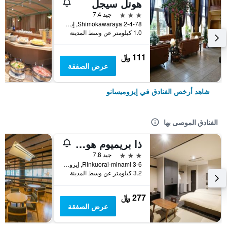
هوتل سيجل
3 نجوم
جيد 7.4
2-4-78 Shimokawaraya, إيزوميسانو, اليابان
1.0 كيلومتر عن وسط المدينة
111 ﷼
عرض الصفقة
شاهد أرخص الفنادق في إيزوميسانو
الفنادق الموصى بها
ذا بريميوم هوتل إن رينكو
3 نجوم
جيد 7.8
Rinkuorai-minami 3-6, إيزوميسانو, اليابان
3.2 كيلومتر عن وسط المدينة
277 ﷼
عرض الصفقة