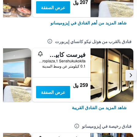
207 ﷼
عرض الصفقة
شاهد المزيد من أهم الفنادق في إيزوميسانو
فنادق بالقرب من هوتل نيكو كانساي إيربورت
فيرست كابين كانساي أيربورت
3F Aeroplaza,1 Senshukukokita, إيزوميسانو, اليابان
0.1 كيلومتر عن وسط المدينة
259 ﷼
عرض الصفقة
شاهد المزيد من الفنادق القريبة
فنادق رخيصة في إيزوميسانو