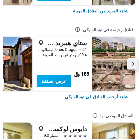
شاهد المزيد من الفنادق القريبة
فنادق رخيصة في ثيسالونيكي
ستاي هيبريد يوث هوستل
Ionos Dragoumi 61, ثيسالونيكي, اليونان
0.4 كيلومتر عن وسط المدينة
165 ﷼
عرض الصفقة
شاهد أرخص الفنادق في ثيسالونيكي
الفنادق الموصى بها
دايوس لوكسري ليفينغ
5 نجوم
ممتاز 9.3