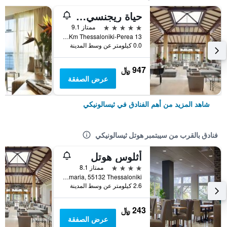
حياة ريجنسي سالونيك
5 نجوم
ممتاز 9.1
13 Km Thessaloniki-Perea, ثيسالونيكي, اليونان
0.0 كيلومتر عن وسط المدينة
947 ﷼
عرض الصفقة
شاهد المزيد من أهم الفنادق في ثيسالونيكي
فنادق بالقرب من سيبتمبر هوتل ثيسالونيكي
أثلوس هوتل
4 نجوم
ممتاز 8.1
Athlitiko Kentro Mikras Terma Neas Krinis, Kalamaria, 55132 Thessaloniki, ثيسالونيكي, اليونان
2.6 كيلومتر عن وسط المدينة
243 ﷼
عرض الصفقة