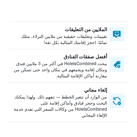
الملايين من التعليقات
تقييمات وتعليقات حقيقية من ملايين النزلاء، مثلك
تمامًا. احجز إقامتك المثالية بكل ثقة!
أفضل صفقات الفنادق
يبحث HotelsCombined في أكثر من 3 ملايين فندق
ومكان إقامة ويجمعهم في مكان واحد حتى تتمكن من
مقارنة أماكن الإقامة المثالية.
إلغاء مجاني
من الوارد أن تتغير الخطط — نتفهم ذلك. ولهذا يمكنك
البحث وحجز فنادق وأماكن إقامة على
HotelsCombined من وكالات السفر التي تقدم خدمة
الإلغاء المجاني