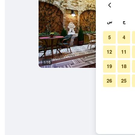
ج
س
5
4
12
11
1/16
بوفيه
19
18
26
25