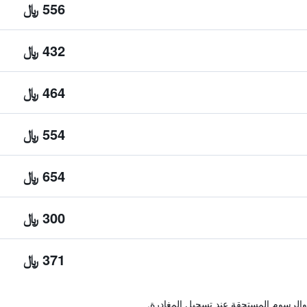
556 ﷼
432 ﷼
464 ﷼
554 ﷼
654 ﷼
300 ﷼
371 ﷼
والرسوم المستحقة عند تسجيل المغادرة.