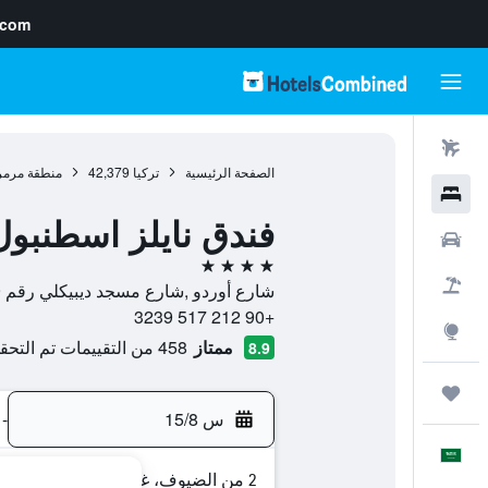
.com
رحلات طيران
الصفحة الرئيسية
تركيا
42,379
منطقة مرمر
فنادق
فندق نايلز اسطنبول
سيارات
4 نجوم
حزم العروض
شارع أوردو ,شارع مسجد ديبيكلي رقم 19, 34130, اسطنبول, محافظة إسطنبول, تركيا
+90 212 517 3239
استكشاف
ممتاز
458 من التقييمات تم التحقق منها
8.9
رحلات
س 15/8
-
العَرَبِيَّة
2 من الضيوف، غرفة واحدة