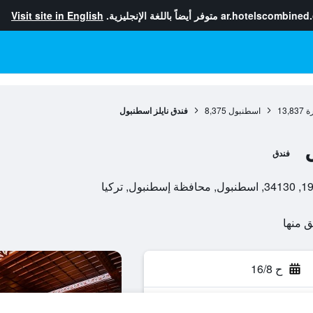
ar.hotelscombined
متوفر أيضاً باللغة الإنجليزية.
Visit site in English
ة
13,837
اسطنبول
8,375
فندق نايلز اسطنبول
فندق
ح 16/8