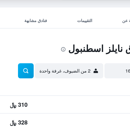
 عن
التقييمات
فنادق مشابهة
نايلز اسطنبول
2 من الضيوف، غرفة واحدة
310 ﷼
328 ﷼