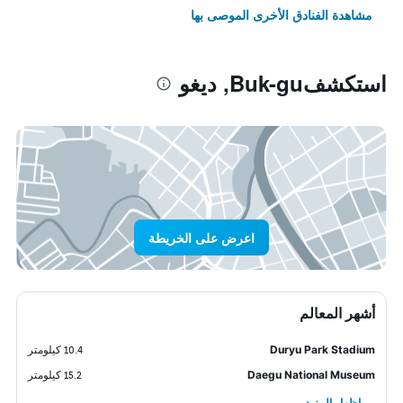
مشاهدة الفنادق الأخرى الموصى بها
استكشفBuk-gu, ديغو
اعرض على الخريطة
أشهر المعالم
Duryu Park Stadium
10.4 كيلومتر
Daegu National Museum
15.2 كيلومتر
إظهار المزيد