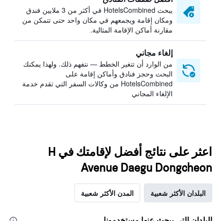
يبحث HotelsCombined في أكثر من 3 ملايين فندق
ومكان إقامة ويجمعهم في مكان واحد حتى تتمكن من
مقارنة أماكن الإقامة المثالية.
إلغاء مجاني
من الوارد أن تتغير الخطط — نتفهم ذلك. ولهذا يمكنك
البحث وحجز فنادق وأماكن إقامة على
HotelsCombined من وكالات السفر التي تقدم خدمة
الإلغاء المجاني
اعثر على نتائج أفضل لإقامتك في H
Avenue Daegu Dongcheon
البلدان الأكثر شعبية
المدن الأكثر شعبية
البلدان التي يبحث عنها مستخدمونا