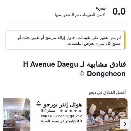
0.0
سيء
0 من التقييمات تم التحقق منها
لم يتم العثور على تقييمات. حاول إزالة مرشح أو تغيير بحثك أو
مسح كل شيء لعرض التقييمات.
فنادق مشابهة لـ H Avenue Daegu
Dongcheon
أفضل الفنادق في ديغو
هوتل إنتر بورجو
5 نجوم
ممتاز 8.7
212, Palhyeon-Gil, Suseong-gu, ديغو, كوريا الجنوبية
0.0 كيلومتر عن وسط المدينة