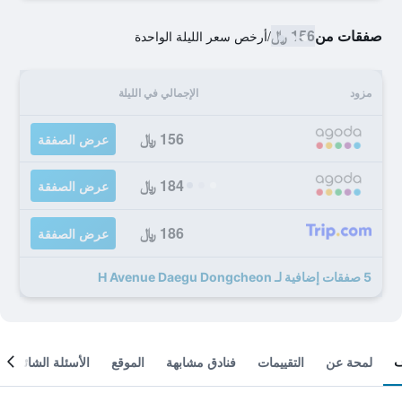
صفقات من
156 ﷼
/
أرخص سعر الليلة الواحدة
مزود
الإجمالي في الليلة
156 ﷼
عرض الصفقة
184 ﷼
عرض الصفقة
186 ﷼
عرض الصفقة
5 صفقات إضافية لـ H Avenue Daegu Dongcheon
لمحة عن
التقييمات
فنادق مشابهة
الموقع
الأسئلة الشائعة