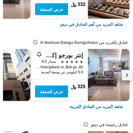
332 ﷼
عرض الصفقة
شاهد المزيد من أهم الفنادق في ديغو
فنادق بالقرب من H Avenue Daegu Dongcheon
إنتر بورجو إكسكو هوتل
5 نجوم
ممتاز 8.2
80, Yutongdanji-ro, Buk-gu, ديغو, كوريا الجنوبية
5.9 كيلومتر عن وسط المدينة
325 ﷼
عرض الصفقة
شاهد المزيد من الفنادق القريبة
فنادق رخيصة في ديغو