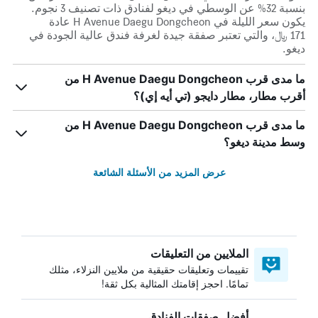
بنسبة 32% عن الوسطي في ديغو لفنادق ذات تصنيف 3 نجوم.
يكون سعر الليلة في H Avenue Daegu Dongcheon عادة
171 ﷼، والتي تعتبر صفقة جيدة لغرفة فندق عالية الجودة في
ديغو.
ما مدى قرب H Avenue Daegu Dongcheon من
أقرب مطار، مطار دايجو (تي أيه إي)؟
ما مدى قرب H Avenue Daegu Dongcheon من
وسط مدينة ديغو؟
عرض المزيد من الأسئلة الشائعة
الملايين من التعليقات
تقييمات وتعليقات حقيقية من ملايين النزلاء، مثلك
تمامًا. احجز إقامتك المثالية بكل ثقة!
أفضل صفقات الفنادق