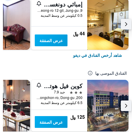
إمباثي دونغسيونغرو جيستهاوس - هوستل
9, Dongseong-ro 12-gil, Jung-gu, ديغو, كوريا الجنوبية
0.5 كيلومتر عن وسط المدينة
44 ﷼
عرض الصفقة
شاهد أرخص الفنادق في ديغو
الفنادق الموصى بها
كوين فيل هوتل آند ودينج
3 نجوم
جيد 7.9
200, Dongchon-ro, Dong-gu, ديغو, كوريا الجنوبية
6.5 كيلومتر عن وسط المدينة
125 ﷼
عرض الصفقة