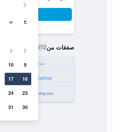
بح
ح
ن
652 ﷼
صفقات من
/
أرخص سعر اللي
3
2
مزود
الإجما
10
9
652
17
16
24
23
684
31
30