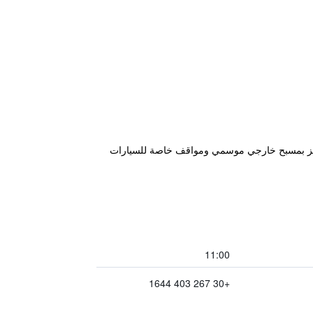
Hotel Nos" في Frikes، على بعد 900 م من شاطئ بروتا كورفوليا (Prota Kourvoulia Beach)، ويتميز بمسبح خارجي موسمي ومواقف خاصة للسيارات
11:00
+30 267 403 1644