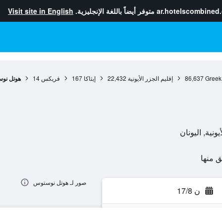
ar.hotelscombined
متوفر أيضاً باللغة الإنجليزية.
Visit site in English
Greek
86,637
إقليم الجزر الأيونية
22,432
إيثاكا
167
فريكس
14
هوتل نو
صور لـ هوتل نوستوس
ن 17/8