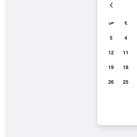
ج
س
5
4
12
11
19
18
26
25