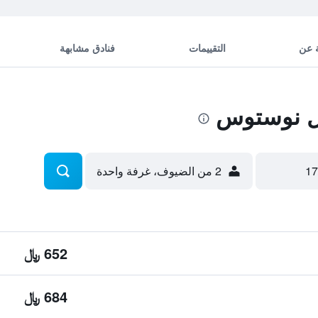
 عن
التقييمات
فنادق مشابهة
ل نوستوس
2 من الضيوف، غرفة واحدة
652 ﷼
684 ﷼