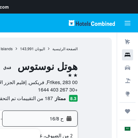
.com
رحلات طيران
الصفحة الرئيسية
اليونان
143,991
 Islands
فنادق
هوتل نوستوس
سيارات
فندق
2 نجمتين
حزم العروض
Frikes, 283 00, فريكس, إقليم الجزر الأيونية, اليونان
+30 267 403 1644
استكشاف
ممتاز
187 من التقييمات تم التحقق منها
8.3
رحلات
ح 16/8
-
العَرَبِيَّة
2 من الضيوف، غرفة واحدة