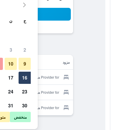
بح
ح
ن
3
2
مزود
10
9
17
16
Provider for هوتلي نوكوماتي
24
23
Provider for هوتلي نوكوماتي
31
30
Provider for هوتلي نوكوماتي
منخفض
متو