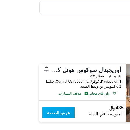
أوريجينال سوكوس هوتل كارلي
3 نجوم
ممتاز 8.5
Kauppatori 4, كوكولا, Central Ostrobothnia, فنلندا
0.2 كيلومتر عن وسط المدينة
واي فاي مجاني
موقف السيارات
435 ﷼
عرض الصفقة
المتوسط في الليلة