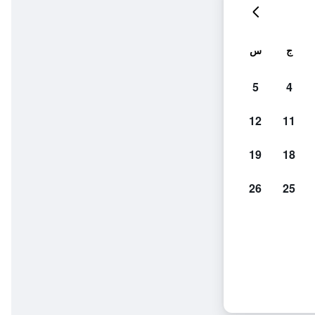
ج
س
5
4
12
11
19
18
26
25