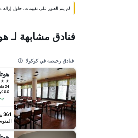
لم يتم العثور على تقييمات. حاول إزال
فنادق مشابهة لـ هو
فنادق رخيصة في كوكولا
هوت
3 نجوم
Torikatu 24, كوكولا, hnia
0.0 كيلومتر عن وسط المدينة
361 ﷼
المتوس
هوتل