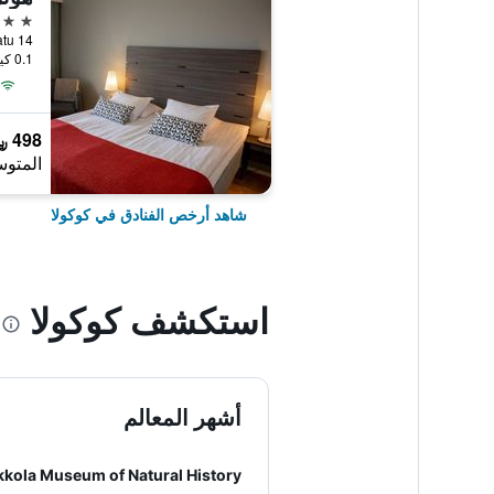
3 نجوم
Rantakatu 14, كوكولا,
0.1 كيلومتر عن وسط المدينة
498 ﷼
المتوس
شاهد أرخص الفنادق في كوكولا
استكشف كوكولا
أشهر المعالم
kkola Museum of Natural History