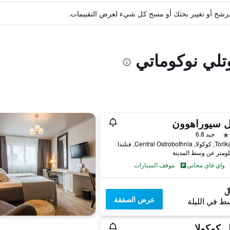
ة مرشح أو تغيير بحثك أو مسح كل شيء لعرض التقييمات.
تلي نوكوماتي
ل سيوراهوون
جيد 6.8
Central Ostrobot, فنلندا
واي فاي مجاني
موقف السيارات
عرض الصفقة
ط في الليلة
 كوكولا