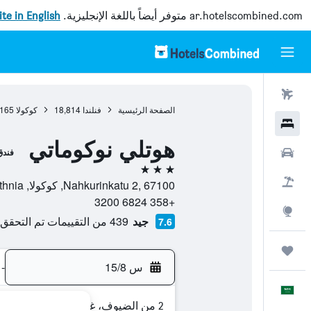
ar.hotelscombined.com
متوفر أيضاً باللغة الإنجليزية.
site in English
رحلات طيران
الصفحة الرئيسية
فنلندا
18,814
كوكولا
165
فنادق
هوتلي نوكوماتي
سيارات
فندق
3 نجوم
حزم العروض
Nahkurinkatu 2, 67100, كوكولا, Central Ostrobothnia, فنلندا
+358 6824 3200
استكشاف
جيد
439 من التقييمات تم التحقق منها
7.6
رحلات
س 15/8
-
العَرَبِيَّة
2 من الضيوف، غرفة واحدة