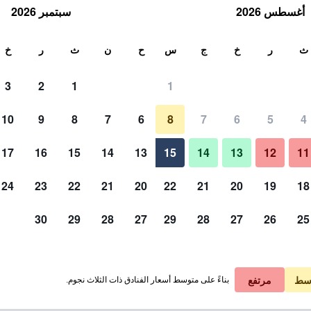
أغسطس 2026
سبتمبر 2026
ث
ث
ر
خ
ج
س
ح
ن
ث
ر
خ
3
2
1
1
10
9
8
7
6
8
7
6
5
4
17
16
15
14
13
15
14
13
12
11
عرض الأسعار
24
23
22
21
20
22
21
20
19
18
30
29
28
27
29
28
27
26
25
عرض الأسعار
عرض الأسعار
سط
مرتفع
بناءً على متوسط أسعار الفنادق ذات الثلاث نجوم.