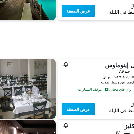
عرض الصفقة
ط في الليلة
 إينوماوس
جيد 7.9
Varela 2,, اليونان
واي فاي مجاني
موقف السيارات
عرض الصفقة
ط في الليلة
ليز
ممتاز 8.1