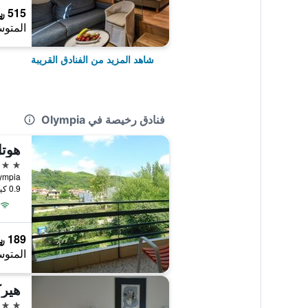
515 ﷼
المتوس
شاهد المزيد من الفنادق القريبة
فنادق رخيصة في Olympia
هوتل
2 نجمتين
 Olympia
0.9 كيلومتر عن وسط المدينة
189 ﷼
المتوس
هيرك
2 نجمتين