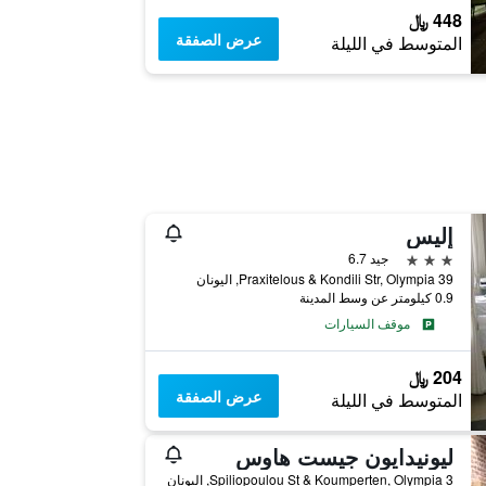
448 ﷼
عرض الصفقة
المتوسط في الليلة
إليس
3 نجوم
جيد 6.7
39 Praxitelous & Kondili Str, Olympia, اليونان
0.9 كيلومتر عن وسط المدينة
موقف السيارات
204 ﷼
عرض الصفقة
المتوسط في الليلة
ليونيدايون جيست هاوس
3 Spiliopoulou St & Koumperten, Olympia, اليونان