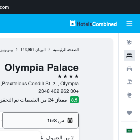
.com
رحلات طيران
الصفحة الرئيسية
اليونان
143,951
بيلوبونيز
فنادق
Olympia Palace
سيارات
4 نجوم
حزم العروض
Praxitelous Condili St.,2, , Olympia, إقليم غرب اليونان, اليونان
+30 262 402 2348
استكشاف
ممتاز
24 من التقييمات تم التحقق منها
8.5
رحلات
س 15/8
-
العَرَبِيَّة
2 من الضيوف، غرفة واحدة