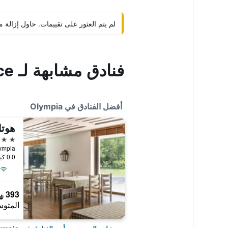
لم يتم العثور على تقييمات. حاول إزال
فنادق مشابهة لـ Olympia Palace
أفضل الفنادق في Olympia
هوتل
4 نجوم
Olympia
0.0 كيلومتر عن وسط المدينة
393 ﷼
المتوس