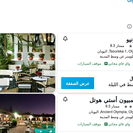
يو
ممتاز 8.3
Tsoureka 1,, اليونان
واي فاي مجاني
موقف السيارات
عرض الصفقة
ط في الليلة
مبيون أستي هوتل
ممتاز 9.3
Ancient Olympia, , اليونان
واي فاي مجاني
موقف السيارات