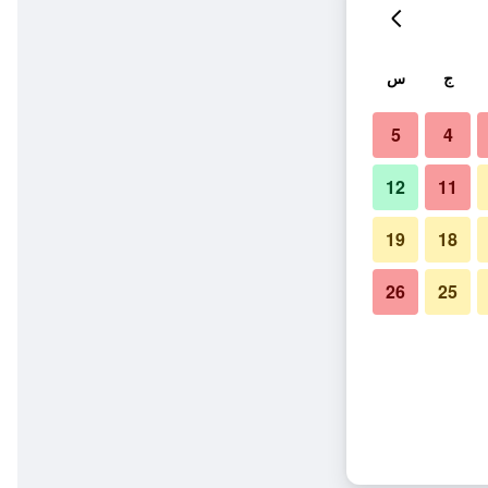
ج
س
5
4
12
11
19
18
26
25