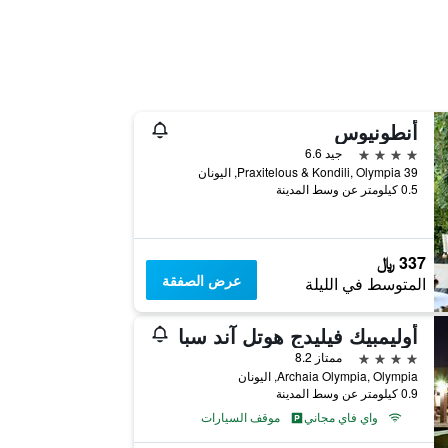
أنطونيوس
4 نجوم
جيد 6.6
39 Praxitelous & Kondili, Olympia, اليونان
0.5 كيلومتر عن وسط المدينة
337 ﷼
عرض الصفقة
المتوسط في الليلة
أوليمبيك فيليدج هوتل آند سبا
4 نجوم
ممتاز 8.2
Archaia Olympia, Olympia, اليونان
0.9 كيلومتر عن وسط المدينة
واي فاي مجاني
موقف السيارات